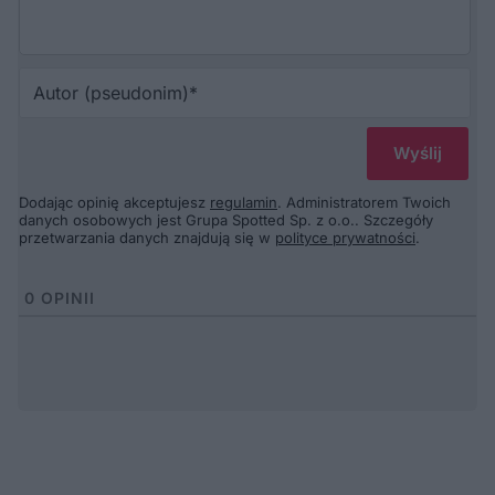
Au
(p
Dodając opinię akceptujesz
regulamin
. Administratorem Twoich
danych osobowych jest Grupa Spotted Sp. z o.o.. Szczegóły
przetwarzania danych znajdują się w
polityce prywatności
.
0
OPINII