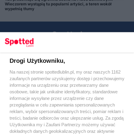
Wieczorem wystąpią tu popularni artyści, a teren wokół
wypełnią tłumy
Drogi Użytkowniku,
Kontakt
Na naszej stronie spottedlublin.pl, my oraz naszych 1162
Regulamin
Polityka prywatności
zaufanych partnerów uzyskujemy dostęp i przechowujemy
RODO
informacje na urządzeniu oraz przetwarzamy dane
Warunki korzystania z treści
osobowe, takie jak unikalne identyfikatory, standardowe
informacje wysyłane przez urządzenie czy dane
KATEGORIE
przeglądania w celu zapewniania spersonalizowanych
reklam, wybór spersonalizowanych treści, pomiar reklam i
OGŁOSZENIA
treści, badanie odbiorców oraz ulepszanie usług. Za zgodą
Użytkownika my i Zaufani Partnerzy możemy używać
dokładnych danych geolokalizacyjnych oraz aktywnie
WYDARZENIA