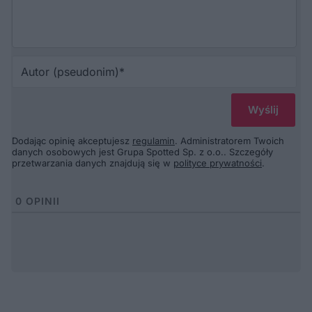
Au
(p
Dodając opinię akceptujesz
regulamin
. Administratorem Twoich
danych osobowych jest Grupa Spotted Sp. z o.o.. Szczegóły
przetwarzania danych znajdują się w
polityce prywatności
.
0
OPINII