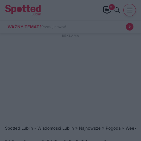
99+
WAŻNY TEMAT?
Prześlij newsa!
Spotted Lublin - Wiadomości Lublin
»
Najnowsze
»
Pogoda
»
Weekend