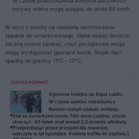
W czasie przechodzenia komórek burzowych
porywy wiatru mogą osiągać do około 60 km/h.
W nocy z soboty na niedzielę zachmurzenie
spadnie do umiarkowanego. Słabe opady deszczu
zaczną powoli zanikać, choć początkowo wciąż
mogą występować gasnące burze. Słupki rtęci
spadną do granicy 11°C – 13°C.
ZOBACZ RÓWNIEŻ
Ogromna kolejka do Aqua Lublin.
W czasie upałów mieszkańcy
tłumnie ruszyli szukać ochłody
Stał za barierkami mostu 700-lecia Lublina, chciał
skoczyć. 42-latek miał ponad 2,5 promila alkoholu
Przejeżdżając przez przejazd dla rowerów,
uderzyła w tył hyundaia. Kobieta trafiła do szpitala |