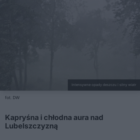
Intensywne opady deszczu i silny wiatr
fot. DW
Kapryśna i chłodna aura nad
Lubelszczyzną