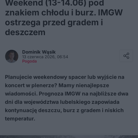
Weekend (13-14.06) pod
znakiem chłodu i burz. IMGW
ostrzega przed gradem i
deszczem
Facebook
Twitter / X
Dominik
Wąsik
E-mail
13 czerwca 2026, 06:54
Messenger
Pogoda
Whatsapp
Kopiuj link
Planujecie weekendowy spacer lub wyjście na
koncert w plenerze? Mamy nienajlepsze
wiadomości. Prognoza IMGW na najbliższe dwa
dni dla województwa lubelskiego zapowiada
kontynuację deszczu, burz z gradem i niskich
temperatur.