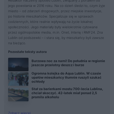
Redaktor naczelny Spotted Lublin, związany z portalem od
jego powstania w 2016 roku. Na co dzień śledzi to, czym żyje
miasto – od zdarzeń drogowych, przez miejskie inwestycje,
po historie mieszkańców. Specjalizuje się w sprawach
codziennych, które realnie wpływają na życie lokalnej
społeczności. Jego materiały były wielokrotnie cytowane
przez ogólnopolskie media, m.in. Onet, Interię i RMF24. Zna
Lublin od podszewki – i stara się, by mieszkańcy byli zawsze
na bieżąco.
Pozostałe teksty autora
Burzowa noc za nami! Do południa w regionie
jeszcze przelotny deszcz i burze
Ogromna kolejka do Aqua Lublin. W czasie
upałów mieszkańcy tłumnie ruszyli szukać
ochłody
Stał za barierkami mostu 700-lecia Lublina,
chciał skoczyć. 42-latek miał ponad 2,5
promila alkoholu
Zobacz więcej