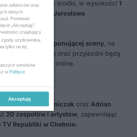
udżetu. Dodatkowe środki, w wysokości
1
anie odbiorców oraz
nych danych
żowaniu marszałka
Jarosława
kacji. Ponieważ
ięcie „Akceptuję”.
ywatności znajdujący
ą zgody użytkownika,
rwa już montaż
imponującej sceny
, na
 tylko na tej
szyscy mieszkańcy oraz przyjezdni będą
TV Republika
oraz online.
 naszych serwisów
esz w
Polityce
Akceptuję
opek
,
Natalia Rzeźniczak
oraz
Adrian
aż
20 zespołów i artystów
, zapewniając
e TV Republiki w Chełmie: