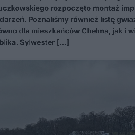
Łuczkowskiego rozpoczęto montaż impo
darzeń. Poznaliśmy również listę gwia
równo dla mieszkańców Chełma, jak i 
lika. Sylwester […]