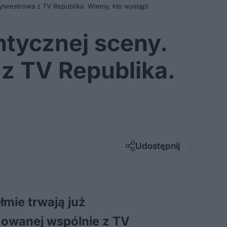
ylwestrowa z TV Republika. Wiemy, kto wystąpi
tycznej sceny.
 z TV Republika.
Facebook
Twitter / X
E-mail
Udostępnij
Messenger
Whatsapp
Kopiuj link
łmie trwają już
zowanej wspólnie z TV