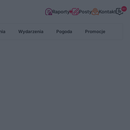
99+
Raporty
Posty
Kontakt
nia
Wydarzenia
Pogoda
Promocje