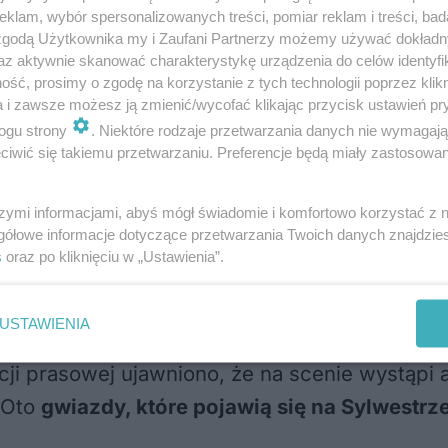
eznaczyło na ten cel
615 tys. zł
z miejskiego b
klam, wybór spersonalizowanych treści, pomiar reklam i treści, bad
 zgodą Użytkownika my i Zaufani Partnerzy możemy używać dokład
ki Województwa Lubelskiego
dzięki zaanga
az aktywnie skanować charakterystykę urządzenia do celów identyfi
ść, prosimy o zgodę na korzystanie z tych technologii poprzez klikn
a i zawsze możesz ją zmienić/wycofać klikając przycisk ustawień pr
ogu strony
. Niektóre rodzaje przetwarzania danych nie wymagaj
ygodnie, na
Placu Łuczkowskiego
w Chełmie t
iwić się takiemu przetwarzaniu. Preferencje będą miały zastosowania
ylwester z Republiką na Lubelszczyźnie
”. W
ie
. Impreza będzie transmitowana na żywo w
szymi informacjami, abyś mógł świadomie i komfortowo korzystać z
gółowe informacje dotyczące przetwarzania Twoich danych znajdzi
s
oraz po kliknięciu w „Ustawienia”.
 WYSTĄPI
USTAWIENIA
zenterzy TV Republika:
Rafał Patyra
,
Anna P
ji prasowej ujawniono, że na scenie wystąpi 
 Oto
gwiazdy, które pojawią się na Sylwestrz