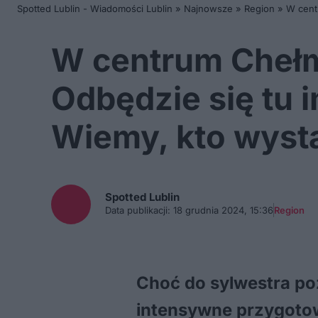
Spotted Lublin - Wiadomości Lublin
»
Najnowsze
»
Region
»
W cent
W centrum Chełm
Odbędzie się tu 
Wiemy, kto wyst
Spotted
Lublin
Data publikacji:
18 grudnia 2024, 15:36
Region
Choć do sylwestra poz
intensywne przygotow