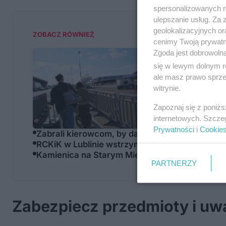
spersonalizowanych re
ulepszanie usług. Za
geolokalizacyjnych or
ZOBACZ RÓWNIEŻ
cenimy Twoją prywatno
Zgoda jest dobrowoln
Rekordowy li
się w lewym dolnym r
kierunek
ale masz prawo sprzec
witrynie.
Zapoznaj się z poniż
internetowych. Szcze
Prywatności
i
Cookie
Zabrali kierowcom, by dać rowerzystom. Duże 
RCKiK w Lublinie wstrzymuje pobieranie krwi pe
Kamienica na Starym Mieście już nie grozi za
PARTNERZY
Zabezpiecz przedmioty i uw