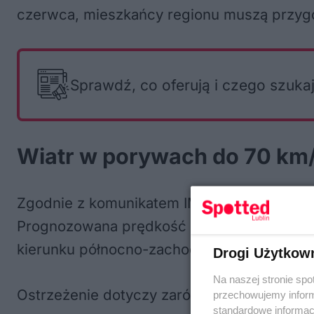
czerwca, mieszkańcy regionu muszą przygot
Sprawdź, co oferują i czego szuka
Wiatr w porywach do 70 km/h
Zgodnie z komunikatem IMGW, niebezpieczne
Prognozowana prędkość wiatru to średnio 
kierunku północno-zachodniego.
Drogi Użytkow
Na naszej stronie spo
Ostrzeżenie dotyczy zarówno Lublina, jak i
przechowujemy informa
standardowe informac