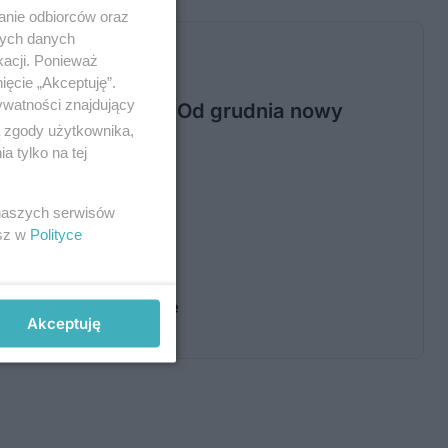
anie odbiorców oraz
nych danych
kacji. Ponieważ
ięcie „Akceptuję”.
ywatności znajdujący
asażerów w miesiąc. Od grudnia nowy
ą zgody użytkownika,
 tylko na tej
 naszych serwisów
esz w
Polityce
IA]
d 1,5-rocznej przerwie
Akceptuję