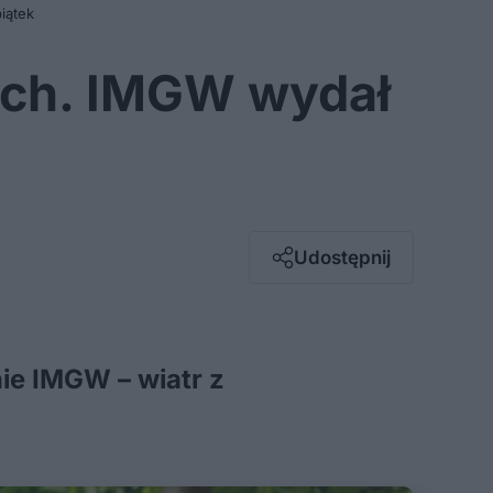
iątek
cach. IMGW wydał
Facebook
Twitter / X
E-mail
Udostępnij
Messenger
Whatsapp
Kopiuj link
nie IMGW – wiatr z