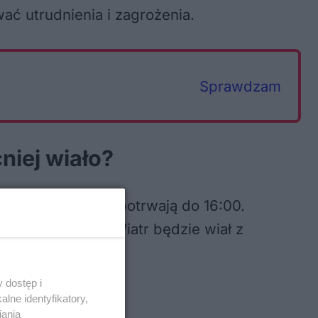
ć utrudnienia i zagrożenia.
Sprawdzam
niej wiało?
godziny 10:00 i potrwają do 16:00.
nawet 70 km/h. Wiatr będzie wiał z
 dostęp i
lne identyfikatory,
iania