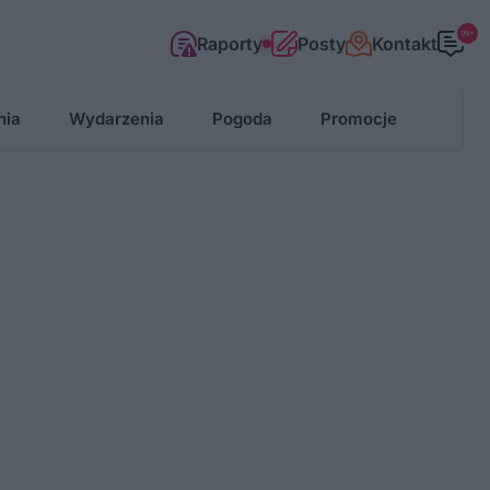
99+
Raporty
Posty
Kontakt
nia
Wydarzenia
Pogoda
Promocje