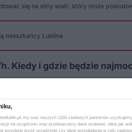
ować się na silny wiatr, który może powodowa
ją mieszkańcy Lublina
. Kiedy i gdzie będzie najmoc
 zjawiska pogodowe pojawią się w piątek od 
do 35 km/h, jednak w porywach może osiągać 
niku,
ttedlublin.pl, my oraz naszych 1160 zaufanych partnerów uzyskujemy
 całego powiatu lubelskiego.
cje na urządzeniu oraz przetwarzamy dane osobowe, takie jak unika
je wysyłane przez urządzenie czy dane przeglądania w celu zapewn