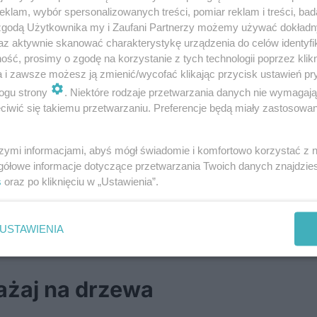
klam, wybór spersonalizowanych treści, pomiar reklam i treści, bad
 zgodą Użytkownika my i Zaufani Partnerzy możemy używać dokład
az aktywnie skanować charakterystykę urządzenia do celów identyfi
ść, prosimy o zgodę na korzystanie z tych technologii poprzez klikn
a i zawsze możesz ją zmienić/wycofać klikając przycisk ustawień pr
piec na lotnisku w Lublinie. Blisko 68 tys. p
ogu strony
. Niektóre rodzaje przetwarzania danych nie wymagaj
iwić się takiemu przetwarzaniu. Preferencje będą miały zastosowania
szymi informacjami, abyś mógł świadomie i komfortowo korzystać z
gółowe informacje dotyczące przetwarzania Twoich danych znajdzi
s
oraz po kliknięciu w „Ustawienia”.
zmiany w organizacji ruchu na al. Warszawskiej [ZDJĘC
łnej. Tej grupy krwi mają już pod dostatkiem
waleniem. Dwa znane lokale wznowią działalność po pona
USTAWIENIA
ażaj na drzewa