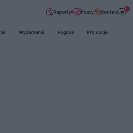
99+
Raporty
Posty
Kontakt
nia
Wydarzenia
Pogoda
Promocje