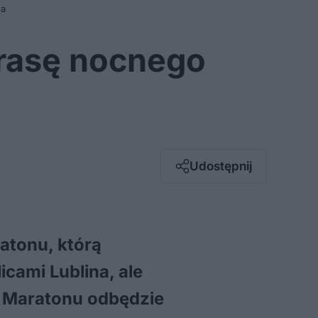
na
trasę nocnego
Facebook
Twitter / X
E-mail
Udostępnij
Messenger
Whatsapp
Kopiuj link
atonu, którą
cami Lublina, ale
do Maratonu odbędzie