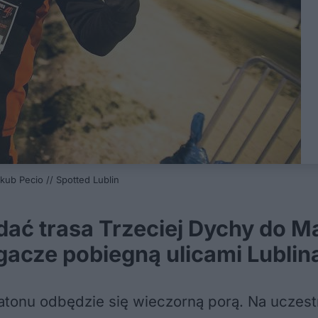
kub Pecio // Spotted Lublin
dać trasa Trzeciej Dychy do 
egacze pobiegną ulicami Lublin
ratonu odbędzie się wieczorną porą. Na uczes