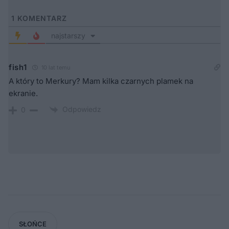
1
KOMENTARZ
najstarszy
fish1
10 lat temu
A który to Merkury? Mam kilka czarnych plamek na
ekranie.
Odpowiedz
0
SŁOŃCE