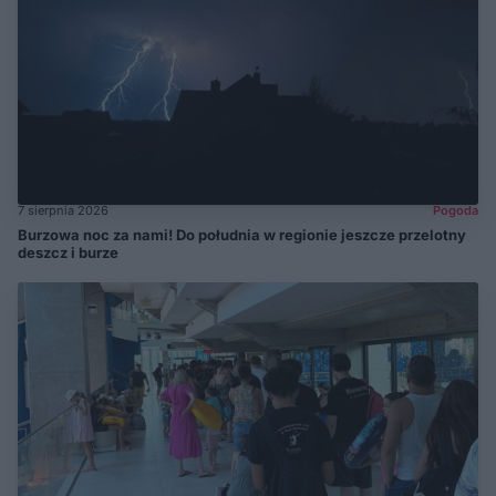
7 sierpnia 2026
Pogoda
Burzowa noc za nami! Do południa w regionie jeszcze przelotny
deszcz i burze