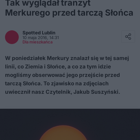
Tak wyglądał tranzyt
Merkurego przed tarczą Słońca
Facebook
Twitter / X
Spotted
Lublin
E-mail
10 maja 2016, 14:31
Messenger
Dla mieszkańca
Whatsapp
Kopiuj link
W poniedziałek Merkury znalazł się w tej samej
linii, co Ziemia i Słońce, a co za tym idzie
mogliśmy obserwować jego przejście przed
tarczą Słońca. To zjawisko na zdjęciach
uwiecznił nasz Czytelnik, Jakub Suszyński.