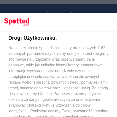
Drogi Użytkowniku,
Kontakt
Na naszej stronie spottedlublin.pl, my oraz naszych 1162
Regulamin
Polityka prywatności
zaufanych partnerów uzyskujemy dostęp i przechowujemy
RODO
informacje na urządzeniu oraz przetwarzamy dane
Warunki korzystania z treści
osobowe, takie jak unikalne identyfikatory, standardowe
informacje wysyłane przez urządzenie czy dane
KATEGORIE
przeglądania w celu zapewniania spersonalizowanych
reklam, wybór spersonalizowanych treści, pomiar reklam i
OGŁOSZENIA
treści, badanie odbiorców oraz ulepszanie usług. Za zgodą
Użytkownika my i Zaufani Partnerzy możemy używać
dokładnych danych geolokalizacyjnych oraz aktywnie
WYDARZENIA
skanować charakterystykę urządzenia do celów
identyfikacji. Ponieważ cenimy Twoją prywatność, prosimy
NA SKRÓTY
o zgodę na korzystanie z tych technologii poprzez