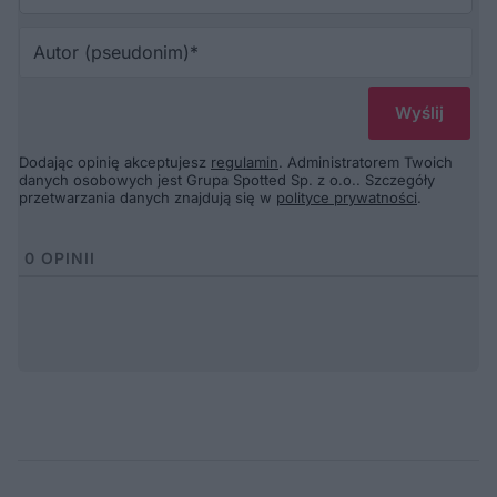
Au
(p
Dodając opinię akceptujesz
regulamin
. Administratorem Twoich
danych osobowych jest Grupa Spotted Sp. z o.o.. Szczegóły
przetwarzania danych znajdują się w
polityce prywatności
.
0
OPINII