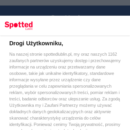
Drogi Użytkowniku,
Kontakt
Na naszej stronie spottedlublin.pl, my oraz naszych 1162
Regulamin
Polityka prywatności
zaufanych partnerów uzyskujemy dostęp i przechowujemy
RODO
informacje na urządzeniu oraz przetwarzamy dane
Warunki korzystania z treści
osobowe, takie jak unikalne identyfikatory, standardowe
informacje wysyłane przez urządzenie czy dane
KATEGORIE
przeglądania w celu zapewniania spersonalizowanych
reklam, wybór spersonalizowanych treści, pomiar reklam i
OGŁOSZENIA
treści, badanie odbiorców oraz ulepszanie usług. Za zgodą
Użytkownika my i Zaufani Partnerzy możemy używać
WYDARZENIA
dokładnych danych geolokalizacyjnych oraz aktywnie
skanować charakterystykę urządzenia do celów
identyfikacji. Ponieważ cenimy Twoją prywatność, prosimy
NA SKRÓTY