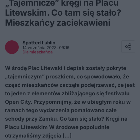
„Tajemnicze” kręgi na Placu
Litewskim. Co tam się stało?
Mieszkańcy zaciekawieni
Facebook
Twitter / X
Spotted
Lublin
E-mail
14 września 2023, 09:16
Messenger
Dla mieszkańca
Whatsapp
Kopiuj link
W środę Plac Litewski i deptak zostały pokryte
„tajemniczym” proszkiem, co spowodowało, że
część mieszkańców zaczęła podejrzewać, że jest
to jeden z elementów zbliżającego się festiwalu
Open City. Przypomnijmy, że w ubiegłym roku w
ramach tego wydarzenia pomalowano całe
schody przy Zamku. Co tam się stało? Kręgi na
Placu Litewskim W środowe popołudnie
otrzymaliśmy zdjęcia […]