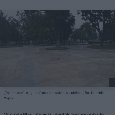
„Tajemnicze” kręgi na Placu Litewskim w Lublinie | fot. Dominik
Wąsik
W środę Plac Litewski i deptak zostały pokryte