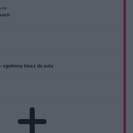
wnik
ikach
– zgubiony klucz do auta