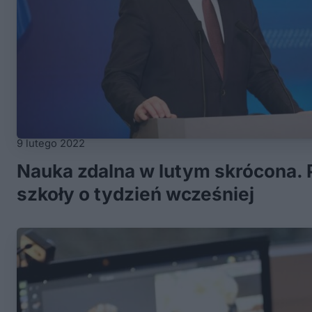
9 lutego 2022
Nauka zdalna w lutym skrócona. 
szkoły o tydzień wcześniej