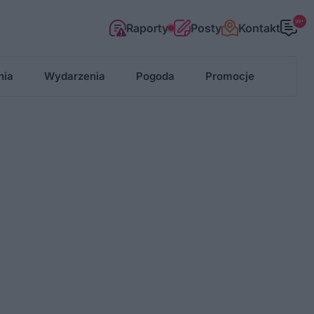
99+
Raporty
Posty
Kontakt
nia
Wydarzenia
Pogoda
Promocje