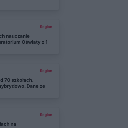
Region
ch nauczanie
ratorium Oświaty z 1
Region
d 70 szkołach.
hybrydowo. Dane ze
Region
łach na