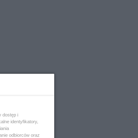
 dostęp i
lne identyfikatory,
iania
anie odbiorców oraz