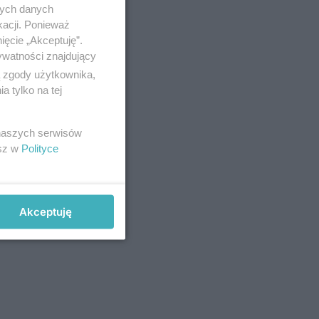
nych danych
kacji. Ponieważ
ięcie „Akceptuję”.
ywatności znajdujący
ą zgody użytkownika,
 tylko na tej
 naszych serwisów
esz w
Polityce
Akceptuję