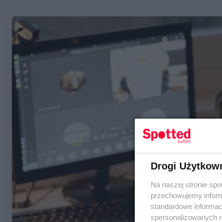
Drogi Użytkow
Na naszej stronie spo
przechowujemy informa
standardowe informac
spersonalizowanych re