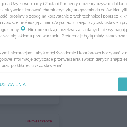
 zgodą Użytkownika my i Zaufani Partnerzy możemy używać dokład
az aktywnie skanować charakterystykę urządzenia do celów identyfi
ść, prosimy o zgodę na korzystanie z tych technologii poprzez klikn
Polska i świat
a i zawsze możesz ją zmienić/wycofać klikając przycisk ustawień pr
Jakie klasy
ogu strony
. Niektóre rodzaje przetwarzania danych nie wymagaj
iwić się takiemu przetwarzaniu. Preferencje będą miały zastosowania
y?
szymi informacjami, abyś mógł świadomie i komfortowo korzystać z
gółowe informacje dotyczące przetwarzania Twoich danych znajdzi
Region
s
oraz po kliknięciu w „Ustawienia”.
łach. Nauka zdalna w
szkół funkcjonuje
USTAWIENIA
Dla mieszkańca