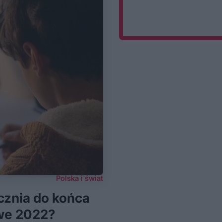
Polska i świat
cznia do końca
owe 2022?