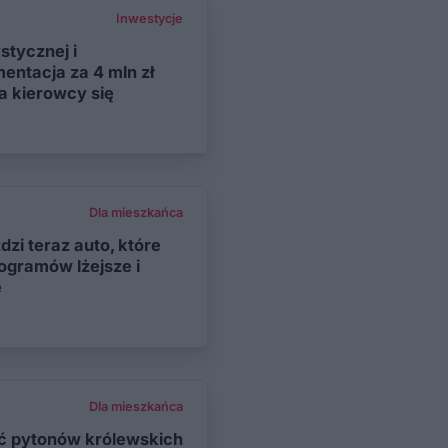
Inwestycje
stycznej i
entacja za 4 mln zł
a kierowcy się
Dla mieszkańca
dzi teraz auto, które
ilogramów lżejsze i
e
Dla mieszkańca
ęć pytonów królewskich