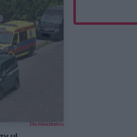
Dla mieszkańca
zy ul.