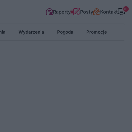
99+
Raporty
Posty
Kontakt
nia
Wydarzenia
Pogoda
Promocje