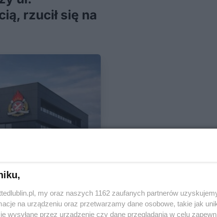
ią, rzucił się na
niku,
ttedlublin.pl, my oraz naszych 1162 zaufanych partnerów uzyskujemy
cje na urządzeniu oraz przetwarzamy dane osobowe, takie jak unika
je wysyłane przez urządzenie czy dane przeglądania w celu zapewn