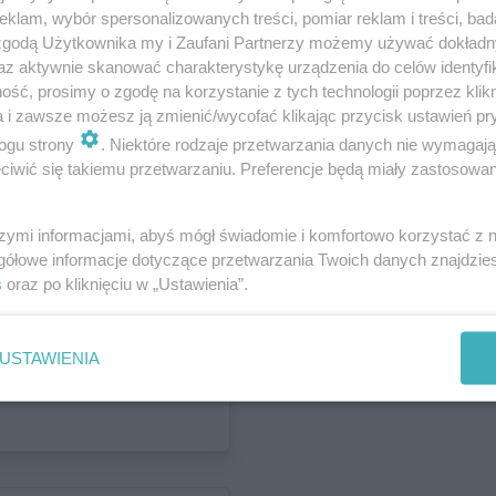
klam, wybór spersonalizowanych treści, pomiar reklam i treści, bad
 zgodą Użytkownika my i Zaufani Partnerzy możemy używać dokład
az aktywnie skanować charakterystykę urządzenia do celów identyfi
ść, prosimy o zgodę na korzystanie z tych technologii poprzez klikn
Inwestycje
a i zawsze możesz ją zmienić/wycofać klikając przycisk ustawień pr
t nowej siedziby
ogu strony
. Niektóre rodzaje przetwarzania danych nie wymagaj
iwić się takiemu przetwarzaniu. Preferencje będą miały zastosowania
ię w założonym
szymi informacjami, abyś mógł świadomie i komfortowo korzystać z
gółowe informacje dotyczące przetwarzania Twoich danych znajdzi
s
oraz po kliknięciu w „Ustawienia”.
Inwestycje
żaków powstanie na
USTAWIENIA
Kresowa. Znamy
 przy ul. Mełgiewskiej