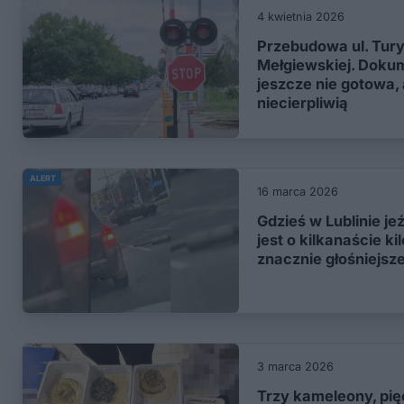
4 kwietnia 2026
Przebudowa ul. Tury
Mełgiewskiej. Dokum
jeszcze nie gotowa, 
niecierpliwią
ALERT
16 marca 2026
Gdzieś w Lublinie jeź
jest o kilkanaście k
znacznie głośniejsz
3 marca 2026
Trzy kameleony, pi