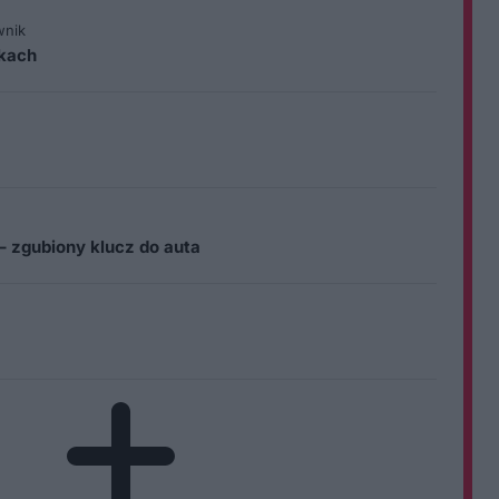
wnik
ikach
– zgubiony klucz do auta