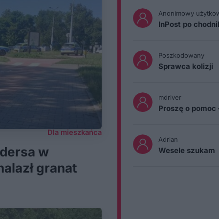
Anonimowy użytko
InPost po chodn
Poszkodowany
Sprawca kolizji
mdriver
Proszę o pomoc 
Dla mieszkańca
Adrian
Andersa w
Wesele szukam
alazł granat