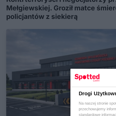
Mełgiewskiej. Groził matce śmierc
policjantów z siekierą
Drogi Użytkow
Na naszej stronie spo
przechowujemy informa
standardowe informac