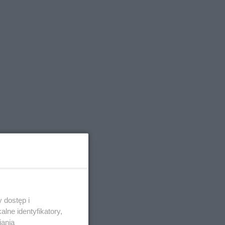
 dostęp i
lne identyfikatory,
iania