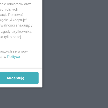
anie odbiorców oraz
nych danych
kacji. Ponieważ
ięcie „Akceptuję”.
ywatności znajdujący
ą zgody użytkownika,
 tylko na tej
 naszych serwisów
esz w
Polityce
Akceptuję