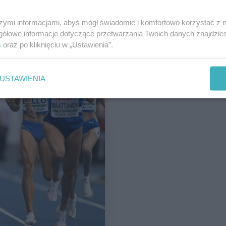
szymi informacjami, abyś mógł świadomie i komfortowo korzystać z
gółowe informacje dotyczące przetwarzania Twoich danych znajdzi
s
oraz po kliknięciu w „Ustawienia”.
USTAWIENIA