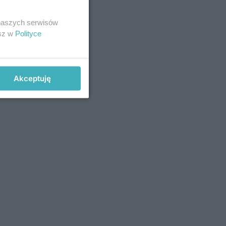
 naszych serwisów
esz w
Polityce
Akceptuję