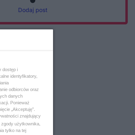
Dodaj post
 dostęp i
lne identyfikatory,
iania
anie odbiorców oraz
nych danych
kacji. Ponieważ
ięcie „Akceptuję”.
ywatności znajdujący
ą zgody użytkownika,
 tylko na tej