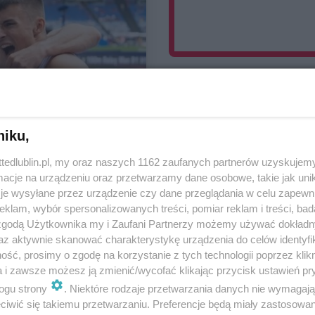
niku,
ttedlublin.pl, my oraz naszych 1162 zaufanych partnerów uzyskujemy
cje na urządzeniu oraz przetwarzamy dane osobowe, takie jak unika
je wysyłane przez urządzenie czy dane przeglądania w celu zapewn
klam, wybór spersonalizowanych treści, pomiar reklam i treści, bad
 zgodą Użytkownika my i Zaufani Partnerzy możemy używać dokład
az aktywnie skanować charakterystykę urządzenia do celów identyfi
ść, prosimy o zgodę na korzystanie z tych technologii poprzez klikn
Sport i rekreacja
a i zawsze możesz ją zmienić/wycofać klikając przycisk ustawień pr
jlepszy sezon w
ogu strony
. Niektóre rodzaje przetwarzania danych nie wymagaj
iwić się takiemu przetwarzaniu. Preferencje będą miały zastosowania