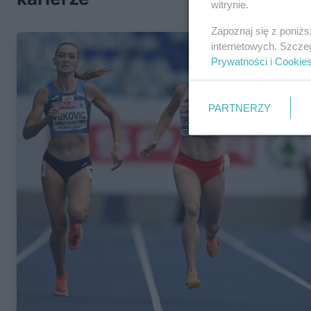
witrynie.
Zapoznaj się z poniż
internetowych. Szcze
Prywatności
i
Cookie
PARTNERZY