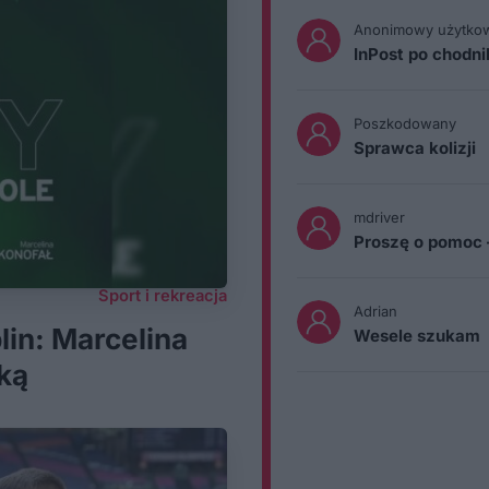
Anonimowy użytko
InPost po chodn
Poszkodowany
Sprawca kolizji
mdriver
Proszę o pomoc 
Sport i rekreacja
Adrian
in: Marcelina
Wesele szukam
ką