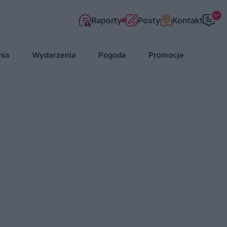
99+
Raporty
Posty
Kontakt
nia
Wydarzenia
Pogoda
Promocje