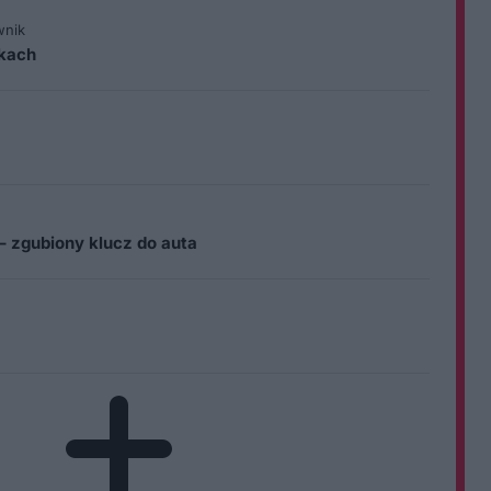
wnik
ikach
– zgubiony klucz do auta