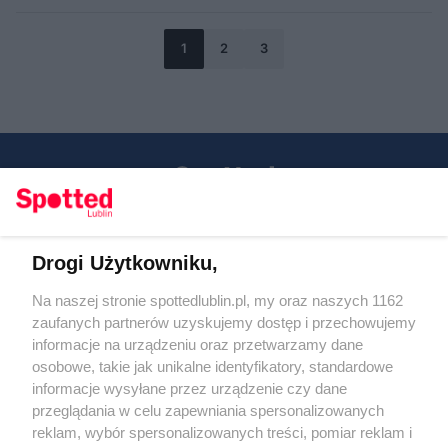
1
2
3
Drogi Użytkowniku,
Kontakt
Na naszej stronie spottedlublin.pl, my oraz naszych 1162
Regulamin
Polityka prywatności
zaufanych partnerów uzyskujemy dostęp i przechowujemy
RODO
informacje na urządzeniu oraz przetwarzamy dane
Warunki korzystania z treści
osobowe, takie jak unikalne identyfikatory, standardowe
informacje wysyłane przez urządzenie czy dane
KATEGORIE
przeglądania w celu zapewniania spersonalizowanych
reklam, wybór spersonalizowanych treści, pomiar reklam i
OGŁOSZENIA