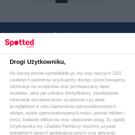
Drogi Użytkowniku,
Kontakt
Na naszej stronie spottedlublin.pl, my oraz naszych 1162
Regulamin
Polityka prywatności
zaufanych partnerów uzyskujemy dostęp i przechowujemy
RODO
informacje na urządzeniu oraz przetwarzamy dane
Warunki korzystania z treści
osobowe, takie jak unikalne identyfikatory, standardowe
informacje wysyłane przez urządzenie czy dane
KATEGORIE
przeglądania w celu zapewniania spersonalizowanych
reklam, wybór spersonalizowanych treści, pomiar reklam i
OGŁOSZENIA
treści, badanie odbiorców oraz ulepszanie usług. Za zgodą
Użytkownika my i Zaufani Partnerzy możemy używać
WYDARZENIA
dokładnych danych geolokalizacyjnych oraz aktywnie