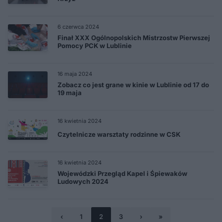
6 czerwca 2024
Finał XXX Ogólnopolskich Mistrzostw Pierwszej
Pomocy PCK w Lublinie
16 maja 2024
Zobacz co jest grane w kinie w Lublinie od 17 do
19 maja
16 kwietnia 2024
Czytelnicze warsztaty rodzinne w CSK
16 kwietnia 2024
Wojewódzki Przegląd Kapel i Śpiewaków
Ludowych 2024
‹
1
2
3
›
»