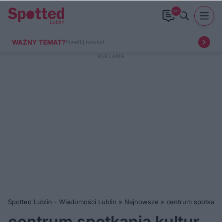
99+
WAŻNY TEMAT?
Prześlij newsa!
Spotted Lublin - Wiadomości Lublin
»
Najnowsze
»
centrum spotkania
centrum spotkania kultur