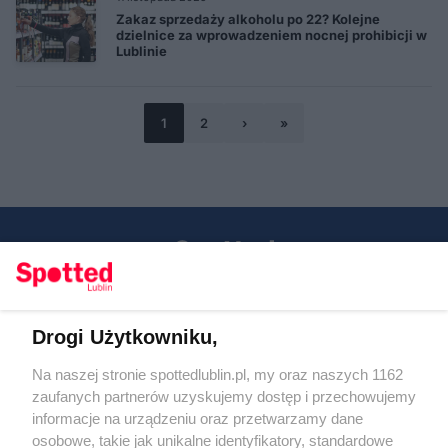
Zakaz sprzedaży alkoholu po 22? Kolejne
dzielnice za wprowadzeniem nocnej prohibicji w
Lublinie
1
2
›
»
Drogi Użytkowniku,
Kontakt
Na naszej stronie spottedlublin.pl, my oraz naszych 1162
Regulamin
Polityka prywatności
zaufanych partnerów uzyskujemy dostęp i przechowujemy
RODO
informacje na urządzeniu oraz przetwarzamy dane
Warunki korzystania z treści
osobowe, takie jak unikalne identyfikatory, standardowe