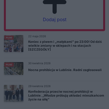
Dodaj post
22 maja 2026
PILNE
Koniec z piwem i „małpkami” po 23:00! Od dziś
wielkie zmiany w sklepach i na stacjach
[SZCZEGÓŁY]
30 kwietnia 2026
PILNE
Nocna prohibicja w Lublinie. Radni zagłosowali
29 kwietnia 2026
Konfederacja przeciw nocnej prohibicji w
Lublinie. „Władze próbują układać mieszkańcom
życie na siłę”