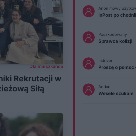
Anonimowy użytko
InPost po chodn
Poszkodowany
Sprawca kolizji
mdriver
Dla mieszkańca
Proszę o pomoc 
niki Rekrutacji w
ieżową Siłą
Adrian
Wesele szukam