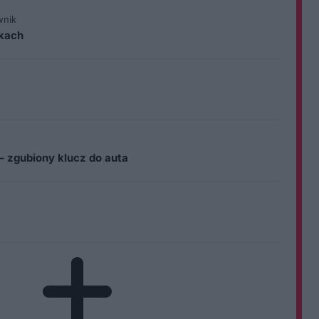
wnik
ikach
– zgubiony klucz do auta