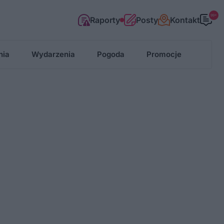
99+
Raporty
Posty
Kontakt
nia
Wydarzenia
Pogoda
Promocje