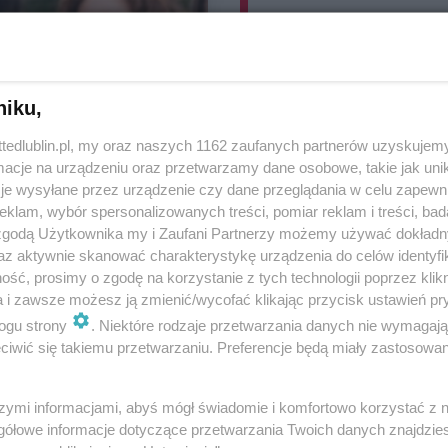
niku,
ttedlublin.pl, my oraz naszych 1162 zaufanych partnerów uzyskujemy
cje na urządzeniu oraz przetwarzamy dane osobowe, takie jak unika
je wysyłane przez urządzenie czy dane przeglądania w celu zapewn
klam, wybór spersonalizowanych treści, pomiar reklam i treści, bad
 zgodą Użytkownika my i Zaufani Partnerzy możemy używać dokład
az aktywnie skanować charakterystykę urządzenia do celów identyfi
ść, prosimy o zgodę na korzystanie z tych technologii poprzez klikn
Dla mieszkańca
a i zawsze możesz ją zmienić/wycofać klikając przycisk ustawień pr
teresujesz się
ogu strony
. Niektóre rodzaje przetwarzania danych nie wymagaj
iwić się takiemu przetwarzaniu. Preferencje będą miały zastosowania
 Chcesz wziąć
ą? Witamy w
szymi informacjami, abyś mógł świadomie i komfortowo korzystać z
gółowe informacje dotyczące przetwarzania Twoich danych znajdzi