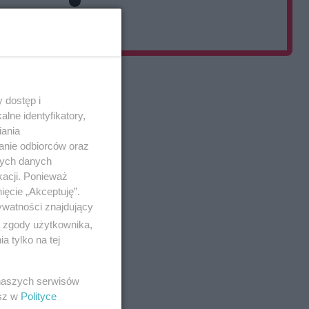
Dodaj post
 dostęp i
lne identyfikatory,
iania
anie odbiorców oraz
nych danych
kacji. Ponieważ
ięcie „Akceptuję”.
ywatności znajdujący
ą zgody użytkownika,
 tylko na tej
 naszych serwisów
esz w
Polityce