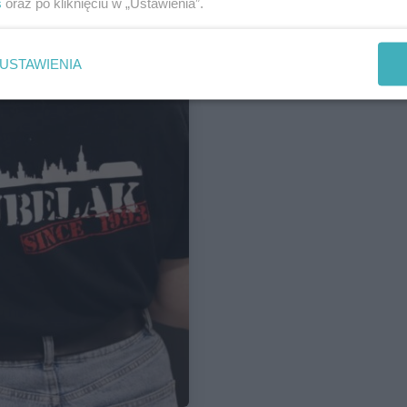
s
oraz po kliknięciu w „Ustawienia”.
USTAWIENIA