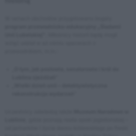
historią
W ramach obchodów przygotowano bogaty
program przewodnicko-edukacyjny „Śladami
Unii Lubelskiej”
. Miłośnicy historii będą mogli
wziąć udział w aż ośmiu spacerach z
przewodnikiem, m.in.:
„
O tym, jak posłowie, senatorowie i król do
Lublina zjeżdżali
”
„
Wielki dzień unii – detektywistyczna
rekonstrukcja wydarzeń
”
Uczestnicy odwiedzą także
Muzeum Narodowe w
Lublinie
, gdzie poznają realia epoki jagiellońskiej –
od jarmarków i życia dworu królewskiego po freski