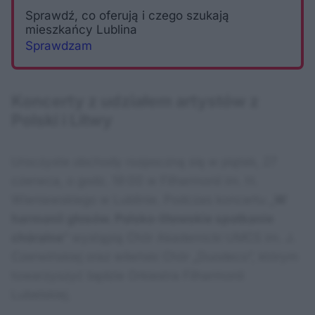
Sprawdź, co oferują i czego szukają
mieszkańcy Lublina
Sprawdzam
Koncerty z udziałem artystów z
Polski i Litwy
Uroczyste obchody rozpoczną się w piątek, 27
czerwca, o godz. 19:00 w Filharmonii im. H.
Wieniawskiego w Lublinie. Podczas koncertu „
W
harmonii głosów. Polsko-litewskie spotkanie
chóralne
” wystąpią Chór Akademicki UMCS im. J.
Czerwińskiej oraz wileński Chór „Duodeco”, którym
towarzyszyć będzie Orkiestra Filharmonii
Lubelskiej.