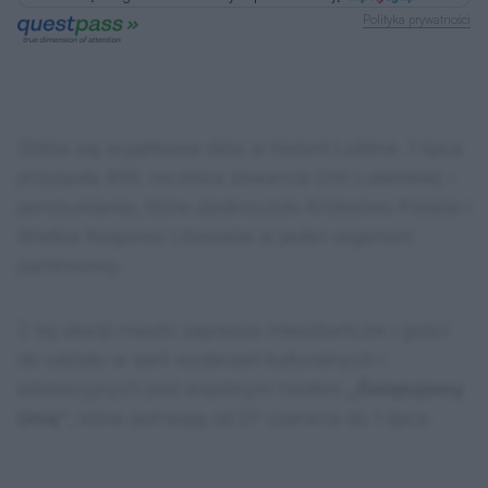
Polityka prywatności
Zbliża się wyjątkowa data w historii Lublina. 1 lipca
przypada 456. rocznica zawarcia Unii Lubelskiej –
porozumienia, które zjednoczyło Królestwo Polskie i
Wielkie Księstwo Litewskie w jeden organizm
państwowy.
Z tej okazji miasto zaprasza mieszkańców i gości
do udziału w serii wydarzeń kulturalnych i
edukacyjnych pod wspólnym hasłem
„Świętujemy
Unię”
, które potrwają od 27 czerwca do 1 lipca.