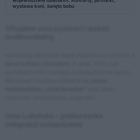
województwie lubelskim. Koncerty, jarmarki,
wystawa koni, święto bobu
Oficjalne uroczystości i pokaz
multimedialny
Kulminacją obchodów będą oficjalne uroczystości
1
lipca na Placu Litewskim
. O godz. 11:00 pod
pomnikiem Unii Lubelskiej zostaną złożone kwiaty.
Wieczorem na placu odbędzie się
pokaz
multimedialny „Unia Narodów”
oraz pokaz
muzyczny zatytułowany „Legenda”.
Unia Lubelska – prekursorka
integracji europejskiej