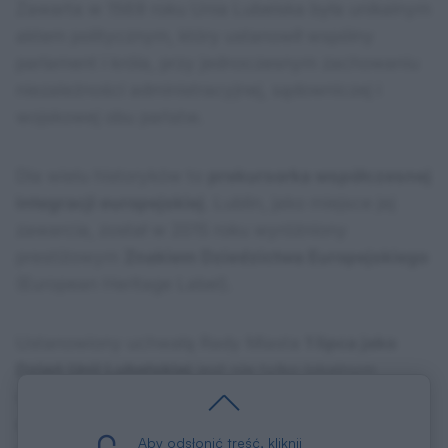
Zawarta w 1569 roku Unia Lubelska była unikalnym
aktem politycznym, który ustanowił wspólny
parlament i króla, przy jednoczesnym zachowaniu
niezależności administracyjnej, sądowniczej i
wojskowej obu państw.
Dla wielu historyków to
prekursorka współczesnej
integracji europejskiej
. Lublin, jako miejsce jej
zawarcia, został w 2015 roku wyróżniony
prestiżowym
Znakiem Dziedzictwa Europejskiego
(European Heritage Label).
Ustanowiony uchwałą Rady Miasta
1 lipca jako
Dzień Unii Lubelskiej
jest nie tylko lokalnym
świętem, ale symbolicznym przypomnieniem, że
siła Europy tkwi w różnorodności i współpracy
Aby odsłonić treść, kliknij