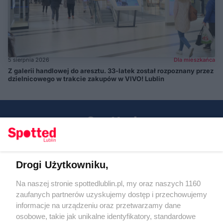
5 sierpnia 2026
Dla mieszkańca
Z galerii handlowej do aresztu. 33-latek został rozpoznany przez
dzielnicowego w trakcie zakupów w VIVO! Lublin
Drogi Użytkowniku,
Kontakt
Na naszej stronie spottedlublin.pl, my oraz naszych 1160
Regulamin
Polityka prywatności
zaufanych partnerów uzyskujemy dostęp i przechowujemy
RODO
informacje na urządzeniu oraz przetwarzamy dane
Warunki korzystania z treści
osobowe, takie jak unikalne identyfikatory, standardowe