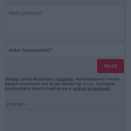
Au
(p
Dodając opinię akceptujesz
regulamin
. Administratorem Twoich
danych osobowych jest Grupa Spotted Sp. z o.o.. Szczegóły
przetwarzania danych znajdują się w
polityce prywatności
.
0
OPINII