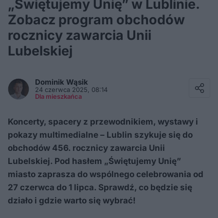
„Świętujemy Unię” w Lublinie.
Zobacz program obchodów
rocznicy zawarcia Unii
Lubelskiej
Facebook
Twitter / X
Dominik
Wąsik
E-mail
24 czerwca 2025, 08:14
Messenger
Dla mieszkańca
Whatsapp
Kopiuj link
Koncerty, spacery z przewodnikiem, wystawy i
pokazy multimedialne – Lublin szykuje się do
obchodów 456. rocznicy zawarcia Unii
Lubelskiej. Pod hasłem „Świętujemy Unię”
miasto zaprasza do wspólnego celebrowania od
27 czerwca do 1 lipca. Sprawdź, co będzie się
działo i gdzie warto się wybrać!