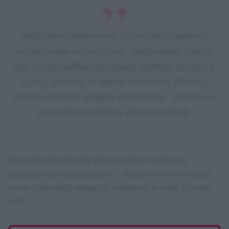
Będziemy celebrować tę rocznicę poprzez
wydarzenia artystyczne i kulturalne. Cieszę
się, że do Lublina przyjadą wybitni artyści z
Litwy. Razem, w duchu Re:Union, chcemy
tworzyć mosty między kulturami – zaznacza
prezydent Lublina, Krzysztof Żuk.
W programie znajdą się koncerty, wystawy,
spacery z przewodnikiem i oficjalne uroczystości,
które podkreślą wagę tej unikalnej w skali Europy
unii.