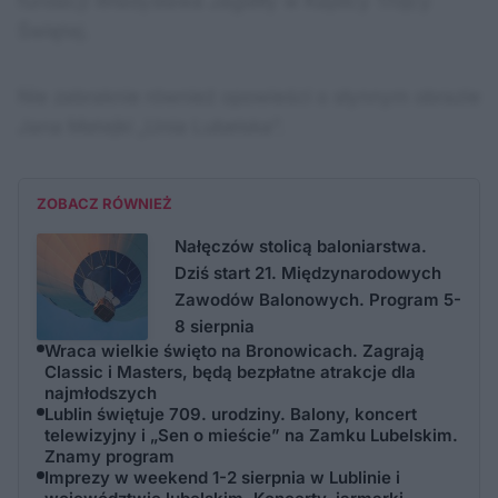
fundacji Władysława Jagiełły w Kaplicy Trójcy
Świętej.
Nie zabraknie również opowieści o słynnym obrazie
Jana Matejki „Unia Lubelska”.
ZOBACZ RÓWNIEŻ
Nałęczów stolicą baloniarstwa.
Dziś start 21. Międzynarodowych
Zawodów Balonowych. Program 5-
8 sierpnia
Wraca wielkie święto na Bronowicach. Zagrają
Classic i Masters, będą bezpłatne atrakcje dla
najmłodszych
Lublin świętuje 709. urodziny. Balony, koncert
telewizyjny i „Sen o mieście” na Zamku Lubelskim.
Znamy program
Imprezy w weekend 1-2 sierpnia w Lublinie i