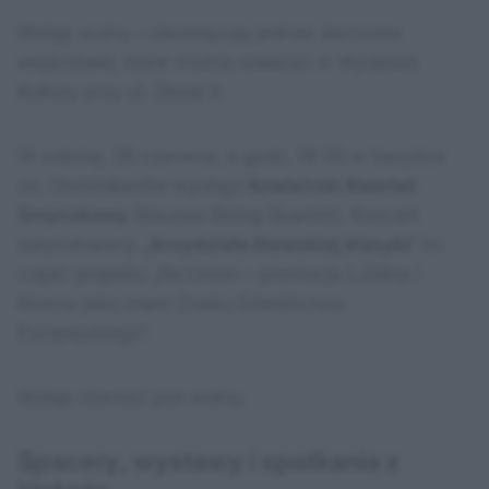
Wstęp wolny – obowiązują jednak darmowe
wejściówki, które można odebrać w Wydziale
Kultury przy ul. Złotej 2.
W sobotę, 28 czerwca, o godz. 19:30 w bazylice
oo. Dominikanów wystąpi
Kowieński Kwartet
Smyczkowy
(Kaunas String Quartet). Koncert
zatytułowany „
Arcydzieła litewskiej klasyki
” to
część projektu „Re:Union – promocja Lublina i
Kowna jako miast Znaku Dziedzictwa
Europejskiego”.
Wstęp również jest wolny.
Spacery, wystawy i spotkania z