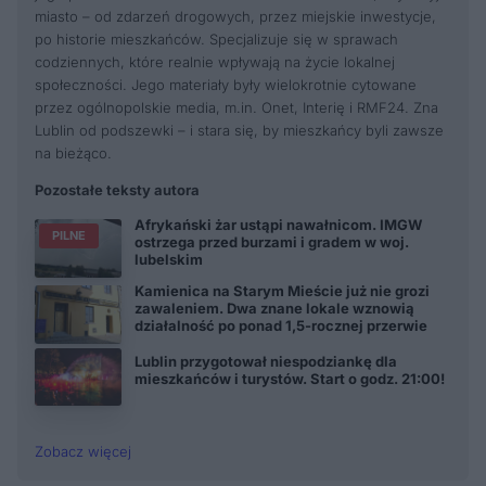
miasto – od zdarzeń drogowych, przez miejskie inwestycje,
po historie mieszkańców. Specjalizuje się w sprawach
codziennych, które realnie wpływają na życie lokalnej
społeczności. Jego materiały były wielokrotnie cytowane
przez ogólnopolskie media, m.in. Onet, Interię i RMF24. Zna
Lublin od podszewki – i stara się, by mieszkańcy byli zawsze
na bieżąco.
Pozostałe teksty autora
Afrykański żar ustąpi nawałnicom. IMGW
PILNE
ostrzega przed burzami i gradem w woj.
lubelskim
Kamienica na Starym Mieście już nie grozi
zawaleniem. Dwa znane lokale wznowią
działalność po ponad 1,5-rocznej przerwie
Lublin przygotował niespodziankę dla
mieszkańców i turystów. Start o godz. 21:00!
Zobacz więcej