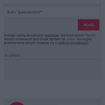
Au
(p
Dodając opinię akceptujesz
regulamin
. Administratorem Twoich
danych osobowych jest Grupa Spotted Sp. z o.o.. Szczegóły
przetwarzania danych znajdują się w
polityce prywatności
.
0
OPINII