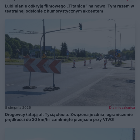
Lublinianie odkryją filmowego „Titanica” na nowo. Tym razem w
teatralnej odsłonie z humorystycznym akcentem
8 sierpnia 2026
Dla mieszkańca
Drogowcy łatają al. Tysiąclecia. Zwężona jezdnia, ograniczenie
prędkości do 30 km/h i zamknięte przejście przy VIVO!