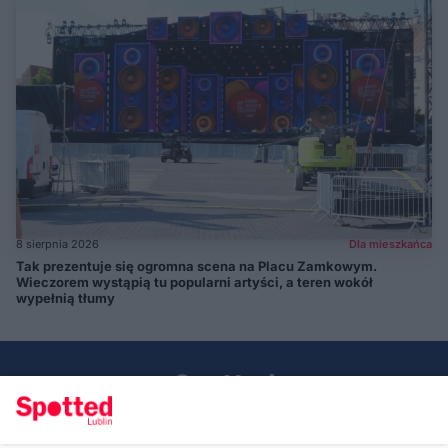
8 sierpnia 2026
Dla mieszkańca
Tak prezentuje się ogromna scena na Placu Zamkowym.
Wieczorem wystąpią tu popularni artyści, a teren wokół
wypełnią tłumy