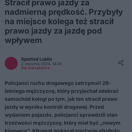
Stracił prawo jazdy za
nadmierną prędkość. Przybyły
na miejsce kolega też stracił
prawo jazdy za jazdę pod
wpływem
Facebook
Twitter / X
Spotted
Lublin
E-mail
2 stycznia 2024, 14:41
Messenger
Dla mieszkańca
Whatsapp
Kopiuj link
Policjanci ruchu drogowego zatrzymali 26-
letniego mężczyznę, który przyjechał odebrać
samochód kolegi po tym, jak ten stracił prawo
jazdy w wyniku kontroli drogowej. Przed
wydaniem pojazdu, policjanci sprawdzili stan
trzeźwości mężczyzny, który miał być „nowym
kierowcą”. Alkomat wykazał spożycie alkoholu.