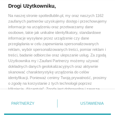
Drogi Użytkowniku,
Kontakt
Na naszej stronie spottedlublin.pl, my oraz naszych 1162
Regulamin
Polityka prywatności
zaufanych partnerów uzyskujemy dostęp i przechowujemy
RODO
informacje na urządzeniu oraz przetwarzamy dane
Warunki korzystania z treści
osobowe, takie jak unikalne identyfikatory, standardowe
informacje wysyłane przez urządzenie czy dane
KATEGORIE
przeglądania w celu zapewniania spersonalizowanych
reklam, wybór spersonalizowanych treści, pomiar reklam i
OGŁOSZENIA
treści, badanie odbiorców oraz ulepszanie usług. Za zgodą
Użytkownika my i Zaufani Partnerzy możemy używać
WYDARZENIA
dokładnych danych geolokalizacyjnych oraz aktywnie
skanować charakterystykę urządzenia do celów
identyfikacji. Ponieważ cenimy Twoją prywatność, prosimy
NA SKRÓTY
o zgodę na korzystanie z tych technologii poprzez
kliknięcie „Akceptuję”. Zgoda jest dobrowolna i zawsze
możesz ją zmienić/wycofać klikając przycisk ustawień
prywatności znajdujący się w lewym dolnym rogu strony
PARTNERZY
USTAWIENIA
. Niektóre rodzaje przetwarzania danych nie wymagają
© 2025. Spotted Lublin. Wszystkie prawa zastrzeżone.
zgody użytkownika, ale masz prawo sprzeciwić się