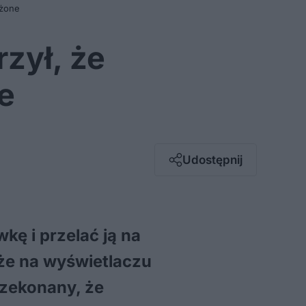
ożone
rzył, że
e
Facebook
Twitter / X
E-mail
Udostępnij
Messenger
Whatsapp
Kopiuj link
ę i przelać ją na
 że na wyświetlaczu
przekonany, że