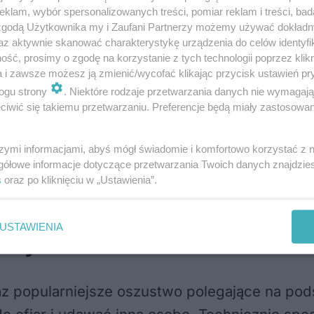
klam, wybór spersonalizowanych treści, pomiar reklam i treści, bad
by „potwierdzić swoją wiarygodność” oraz prz
 zgodą Użytkownika my i Zaufani Partnerzy możemy używać dokład
ałszywego konsultanta wypłacił całość pienię
az aktywnie skanować charakterystykę urządzenia do celów identyfi
ść, prosimy o zgodę na korzystanie z tych technologii poprzez klikn
anych przez sprawcę. Miały trafić na bezpiec
a i zawsze możesz ją zmienić/wycofać klikając przycisk ustawień pr
ogu strony
. Niektóre rodzaje przetwarzania danych nie wymagaj
który podczas rozmowy poda mu nowy login i ha
iwić się takiemu przetwarzaniu. Preferencje będą miały zastosowania
 gdy kontakt nie nastąpił, zadzwonił na numer
szymi informacjami, abyś mógł świadomie i komfortowo korzystać z
gółowe informacje dotyczące przetwarzania Twoich danych znajdzi
m konsultantem dowiedział się, że prawdopo
s
oraz po kliknięciu w „Ustawienia”.
rawców oszustwa.
USTAWIENIA
czny?
oraz popularniejsze oszustwo polegające na p