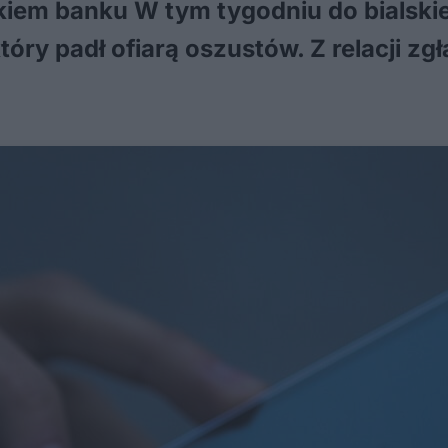
iem banku W tym tygodniu do bialskiej
tóry padł ofiarą oszustów. Z relacji zg