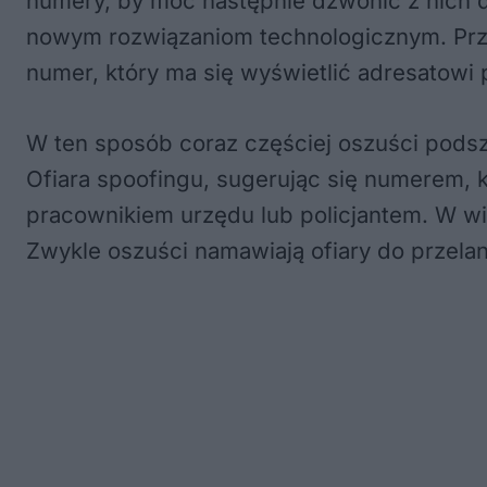
numery, by móc następnie dzwonić z nich do
nowym rozwiązaniom technologicznym. Prz
numer, który ma się wyświetlić adresatowi
W ten sposób coraz częściej oszuści podsz
Ofiara spoofingu, sugerując się numerem, kt
pracownikiem urzędu lub policjantem. W wi
Zwykle oszuści namawiają ofiary do przela