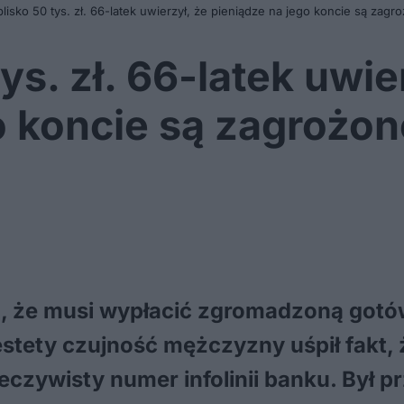
 blisko 50 tys. zł. 66-latek uwierzył, że pieniądze na jego koncie są zagr
tys. zł. 66-latek uwie
o koncie są zagrożon
, że musi wypłacić zgromadzoną gotówk
stety czujność mężczyzny uśpił fakt,
zeczywisty numer infolinii banku. Był 