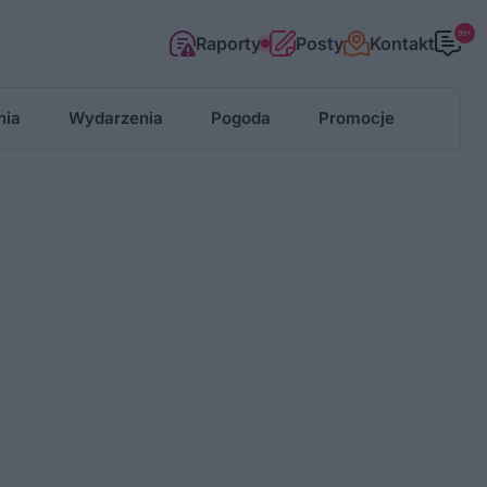
99+
Raporty
Posty
Kontakt
nia
Wydarzenia
Pogoda
Promocje