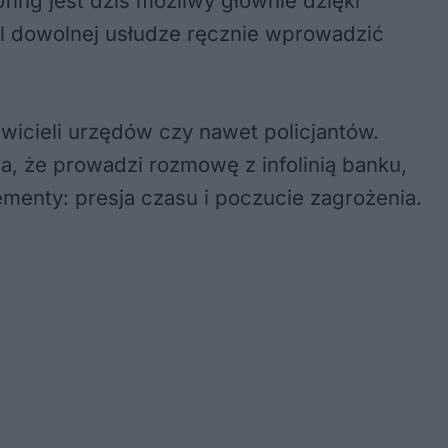
ing jest dziś możliwy głównie dzięki
l dowolnej usłudze ręcznie wprowadzić
icieli urzędów czy nawet policjantów.
na, że prowadzi rozmowę z infolinią banku,
menty: presja czasu i poczucie zagrożenia.