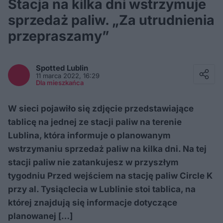
Stacja na kilka dni wstrzymuje
sprzedaż paliw. „Za utrudnienia
przepraszamy”
Facebook
Twitter / X
Spotted
Lublin
E-mail
11 marca 2022, 16:29
Messenger
Dla mieszkańca
Whatsapp
Kopiuj link
W sieci pojawiło się zdjęcie przedstawiające
tablicę na jednej ze stacji paliw na terenie
Lublina, która informuje o planowanym
wstrzymaniu sprzedaż paliw na kilka dni. Na tej
stacji paliw nie zatankujesz w przyszłym
tygodniu Przed wejściem na stację paliw Circle K
przy al. Tysiąclecia w Lublinie stoi tablica, na
której znajdują się informacje dotyczące
planowanej […]