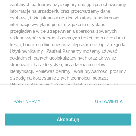
Polityka prywatności
zaufanych partnerów uzyskujemy dostęp i przechowujemy
RODO
informacje na urządzeniu oraz przetwarzamy dane
Warunki korzystania z treści
osobowe, takie jak unikalne identyfikatory, standardowe
informacje wysyłane przez urządzenie czy dane
KATEGORIE
przeglądania w celu zapewniania spersonalizowanych
reklam, wybór spersonalizowanych treści, pomiar reklam i
OGŁOSZENIA
treści, badanie odbiorców oraz ulepszanie usług. Za zgodą
Użytkownika my i Zaufani Partnerzy możemy używać
WYDARZENIA
dokładnych danych geolokalizacyjnych oraz aktywnie
skanować charakterystykę urządzenia do celów
identyfikacji. Ponieważ cenimy Twoją prywatność, prosimy
NA SKRÓTY
o zgodę na korzystanie z tych technologii poprzez
kliknięcie „Akceptuję”. Zgoda jest dobrowolna i zawsze
możesz ją zmienić/wycofać klikając przycisk ustawień
prywatności znajdujący się w lewym dolnym rogu strony
PARTNERZY
USTAWIENIA
. Niektóre rodzaje przetwarzania danych nie wymagają
© 2025. Spotted Lublin. Wszystkie prawa zastrzeżone.
zgody użytkownika, ale masz prawo sprzeciwić się
Mapa strony
takiemu przetwarzaniu. Preferencje będą miały
Akceptuję
zastosowania tylko na tej witrynie.
Najnowsze
Raporty
Posty
Wydarzenia