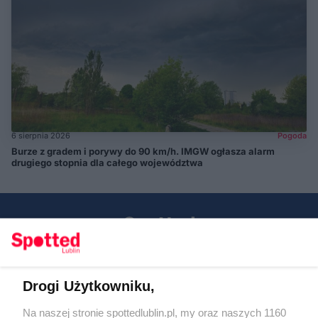
6 sierpnia 2026
Pogoda
Burze z gradem i porywy do 90 km/h. IMGW ogłasza alarm
drugiego stopnia dla całego województwa
Drogi Użytkowniku,
Kontakt
Na naszej stronie spottedlublin.pl, my oraz naszych 1160
Regulamin