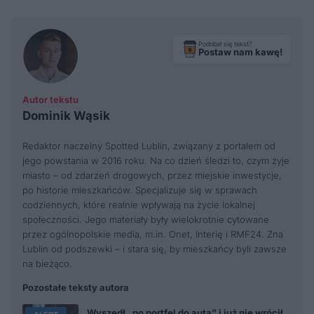
Podobał się tekst?
Postaw nam kawę!
Autor tekstu
Dominik Wąsik
Redaktor naczelny Spotted Lublin, związany z portalem od
jego powstania w 2016 roku. Na co dzień śledzi to, czym żyje
miasto – od zdarzeń drogowych, przez miejskie inwestycje,
po historie mieszkańców. Specjalizuje się w sprawach
codziennych, które realnie wpływają na życie lokalnej
społeczności. Jego materiały były wielokrotnie cytowane
przez ogólnopolskie media, m.in. Onet, Interię i RMF24. Zna
Lublin od podszewki – i stara się, by mieszkańcy byli zawsze
na bieżąco.
Pozostałe teksty autora
Wyszedł „po portfel do auta” i już nie wrócił.