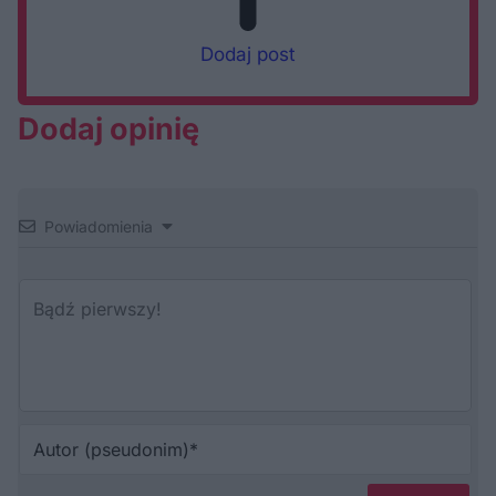
Dodaj post
Dodaj opinię
Powiadomienia
Au
(p