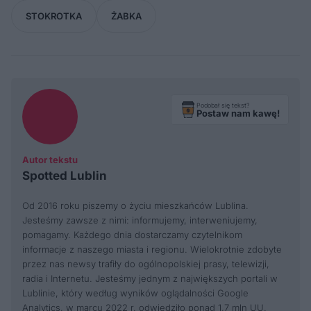
STOKROTKA
ŻABKA
Podobał się tekst?
Postaw nam kawę!
Autor tekstu
Spotted Lublin
Od 2016 roku piszemy o życiu mieszkańców Lublina.
Jesteśmy zawsze z nimi: informujemy, interweniujemy,
pomagamy. Każdego dnia dostarczamy czytelnikom
informacje z naszego miasta i regionu. Wielokrotnie zdobyte
przez nas newsy trafiły do ogólnopolskiej prasy, telewizji,
radia i Internetu. Jesteśmy jednym z największych portali w
Lublinie, który według wyników oglądalności Google
Analytics, w marcu 2022 r. odwiedziło ponad 1,7 mln UU.