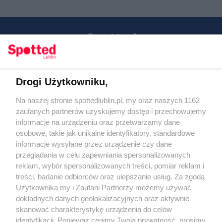
Drogi Użytkowniku,
Kontakt
Na naszej stronie spottedlublin.pl, my oraz naszych 1162
Regulamin
Polityka prywatności
zaufanych partnerów uzyskujemy dostęp i przechowujemy
RODO
informacje na urządzeniu oraz przetwarzamy dane
Warunki korzystania z treści
osobowe, takie jak unikalne identyfikatory, standardowe
informacje wysyłane przez urządzenie czy dane
KATEGORIE
przeglądania w celu zapewniania spersonalizowanych
reklam, wybór spersonalizowanych treści, pomiar reklam i
OGŁOSZENIA
treści, badanie odbiorców oraz ulepszanie usług. Za zgodą
Użytkownika my i Zaufani Partnerzy możemy używać
dokładnych danych geolokalizacyjnych oraz aktywnie
WYDARZENIA
skanować charakterystykę urządzenia do celów
identyfikacji. Ponieważ cenimy Twoją prywatność, prosimy