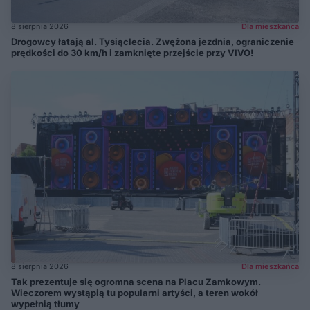
8 sierpnia 2026
Dla mieszkańca
Drogowcy łatają al. Tysiąclecia. Zwężona jezdnia, ograniczenie
prędkości do 30 km/h i zamknięte przejście przy VIVO!
8 sierpnia 2026
Dla mieszkańca
Tak prezentuje się ogromna scena na Placu Zamkowym.
Wieczorem wystąpią tu popularni artyści, a teren wokół
wypełnią tłumy