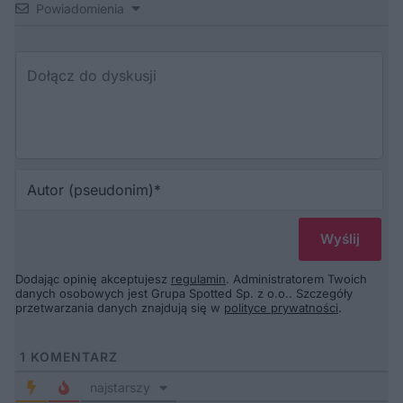
Powiadomienia
Au
(p
Dodając opinię akceptujesz
regulamin
. Administratorem Twoich
danych osobowych jest Grupa Spotted Sp. z o.o.. Szczegóły
przetwarzania danych znajdują się w
polityce prywatności
.
1
KOMENTARZ
najstarszy