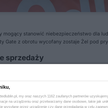
 mogący stanowić niebezpieczeństwo dla ludzi
y Gate z obrotu wycofany zostaje Żel pod pry
ze sprzedaży
Auchan Retail Polska – wycofany z obrotu zos
ouche gommant aux noyaux d’abricot.” Sieć p
niku,
rzeczytać na stronie Głównego Inspektoratu S
ttedlublin.pl, my oraz naszych 1162 zaufanych partnerów uzyskujemy
cje na urządzeniu oraz przetwarzamy dane osobowe, takie jak unika
ywanego żelu
je wysyłane przez urządzenie czy dane przeglądania w celu zapewn