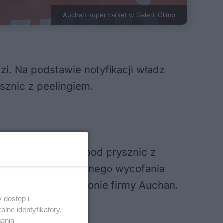
Auchan supermarket w Galerii Olimp
. Na podstawie notyfikacji władz
sznic z peelingiem.
taje „COSMIA Żel pod prysznic z
odjęła się dobrowolnego wycofania
anitarnego lub stronie firmy Auchan.
 dostęp i
lne identyfikatory,
iania