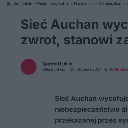
Spotted Lublin - Wiadomości Lublin
»
Najnowsze
»
Dla mieszkańca
Sieć Auchan wyco
zwrot, stanowi z
Spotted
Lublin
Data publikacji:
29 listopada 2024, 12:06
Dla mie
Sieć Auchan wycofuj
niebezpieczeństwo dla
przekazanej przez sy