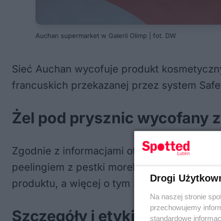
Auchan supermarket w Galerii Olimp | fot. DW
Sieć Auchan wycofuje produkt kosmetyczny
francuskich przekazanej przez system Safet
Żel pod prysznic wycofany 
Zgodnie z informacjami otrzymanymi przez 
peelingiem z pestki moreli – COSMIA Gel d
Drogi Użytkow
produktu, a więcej o tym zdarzeniu można p
Na naszej stronie spo
przechowujemy informa
Szczegóły i etykieta wycof
standardowe informac