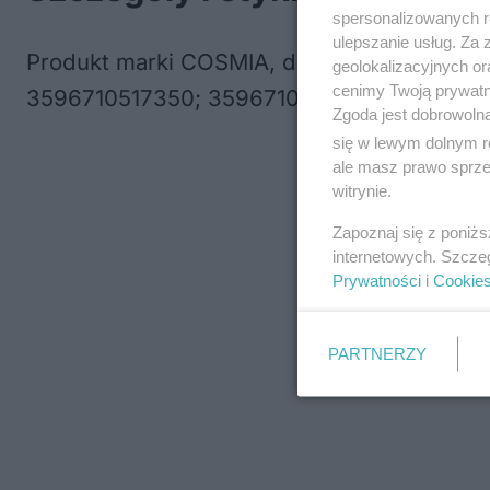
spersonalizowanych re
ulepszanie usług. Za
Produkt marki COSMIA, dostępny w opakowa
geolokalizacyjnych or
cenimy Twoją prywatno
3596710517350; 3596710517367.
Zgoda jest dobrowoln
się w lewym dolnym r
ale masz prawo sprzec
witrynie.
Zapoznaj się z poniż
internetowych. Szcze
Prywatności
i
Cookie
PARTNERZY