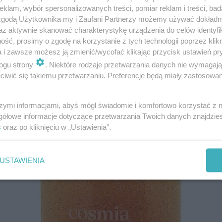
klam, wybór spersonalizowanych treści, pomiar reklam i treści, bad
 zgodą Użytkownika my i Zaufani Partnerzy możemy używać dokład
niach o objętości 250 ml oraz 750 ml. Kody 
az aktywnie skanować charakterystykę urządzenia do celów identyfi
ść, prosimy o zgodę na korzystanie z tych technologii poprzez klikn
a i zawsze możesz ją zmienić/wycofać klikając przycisk ustawień pr
ogu strony
. Niektóre rodzaje przetwarzania danych nie wymagaj
iwić się takiemu przetwarzaniu. Preferencje będą miały zastosowania
szymi informacjami, abyś mógł świadomie i komfortowo korzystać z
gółowe informacje dotyczące przetwarzania Twoich danych znajdzi
s
oraz po kliknięciu w „Ustawienia”.
USTAWIENIA