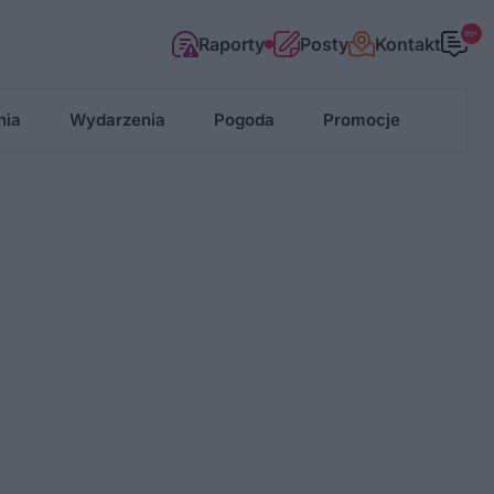
99+
Raporty
Posty
Kontakt
nia
Wydarzenia
Pogoda
Promocje