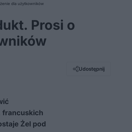
ożenie dla użytkowników
ukt. Prosi o
owników
Facebook
Twitter / X
E-mail
Udostępnij
Messenger
Whatsapp
Kopiuj link
wić
z francuskich
staje Żel pod