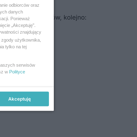
anie odbiorców oraz
nych danych
kreskowe produktów, kolejno:
kacji. Ponieważ
ięcie „Akceptuję”.
ywatności znajdujący
ą zgody użytkownika,
 tylko na tej
 naszych serwisów
esz w
Polityce
Akceptuję