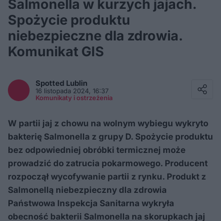
Salmonella w kurzych jajach.
Spożycie produktu
niebezpieczne dla zdrowia.
Komunikat GIS
Facebook
Twitter / X
Spotted
Lublin
E-mail
16 listopada 2024, 16:37
Messenger
Komunikaty i ostrzeżenia
Whatsapp
Kopiuj link
W partii jaj z chowu na wolnym wybiegu wykryto
bakterię Salmonella z grupy D. Spożycie produktu
bez odpowiedniej obróbki termicznej może
prowadzić do zatrucia pokarmowego. Producent
rozpoczął wycofywanie partii z rynku. Produkt z
Salmonellą niebezpieczny dla zdrowia
Państwowa Inspekcja Sanitarna wykryła
obecność bakterii Salmonella na skorupkach jaj