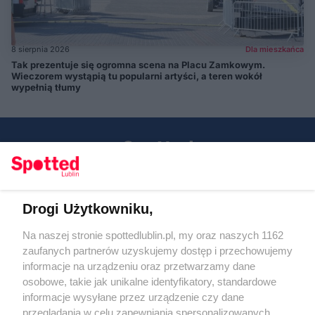
8 sierpnia 2026
Dla mieszkańca
Tak prezentuje się ogromna scena na Placu Zamkowym.
Wieczorem wystąpią tu popularni artyści, a teren wokół
wypełnią tłumy
Drogi Użytkowniku,
Kontakt
Na naszej stronie spottedlublin.pl, my oraz naszych 1162
Regulamin
Polityka prywatności
zaufanych partnerów uzyskujemy dostęp i przechowujemy
RODO
informacje na urządzeniu oraz przetwarzamy dane
Warunki korzystania z treści
osobowe, takie jak unikalne identyfikatory, standardowe
informacje wysyłane przez urządzenie czy dane
KATEGORIE
przeglądania w celu zapewniania spersonalizowanych