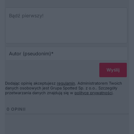
Au
(p
Dodając opinię akceptujesz
regulamin
. Administratorem Twoich
danych osobowych jest Grupa Spotted Sp. z o.o.. Szczegóły
przetwarzania danych znajdują się w
polityce prywatności
.
0
OPINII