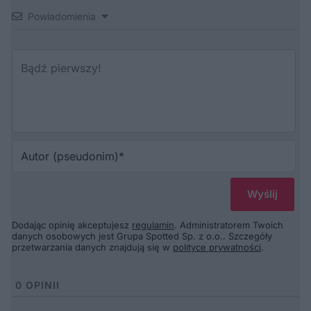
Powiadomienia
Au
(p
Dodając opinię akceptujesz
regulamin
. Administratorem Twoich
danych osobowych jest Grupa Spotted Sp. z o.o.. Szczegóły
przetwarzania danych znajdują się w
polityce prywatności
.
0
OPINII