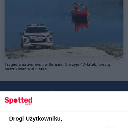
6 sierpnia 2026
Region
Tragedia na żwirowni w Berezie. Nie żyje 47-latek, trwają
poszukiwania 30-latka
Drogi Użytkowniku,
Kontakt