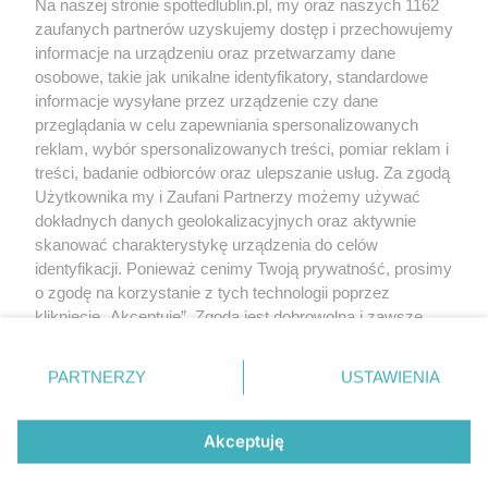
Na naszej stronie spottedlublin.pl, my oraz naszych 1162
Regulamin
Polityka prywatności
zaufanych partnerów uzyskujemy dostęp i przechowujemy
RODO
informacje na urządzeniu oraz przetwarzamy dane
Warunki korzystania z treści
osobowe, takie jak unikalne identyfikatory, standardowe
informacje wysyłane przez urządzenie czy dane
KATEGORIE
przeglądania w celu zapewniania spersonalizowanych
reklam, wybór spersonalizowanych treści, pomiar reklam i
OGŁOSZENIA
treści, badanie odbiorców oraz ulepszanie usług. Za zgodą
Użytkownika my i Zaufani Partnerzy możemy używać
dokładnych danych geolokalizacyjnych oraz aktywnie
WYDARZENIA
skanować charakterystykę urządzenia do celów
identyfikacji. Ponieważ cenimy Twoją prywatność, prosimy
NA SKRÓTY
o zgodę na korzystanie z tych technologii poprzez
kliknięcie „Akceptuję”. Zgoda jest dobrowolna i zawsze
możesz ją zmienić/wycofać klikając przycisk ustawień
prywatności znajdujący się w lewym dolnym rogu strony
PARTNERZY
USTAWIENIA
. Niektóre rodzaje przetwarzania danych nie wymagają
© 2025. Spotted Lublin. Wszystkie prawa zastrzeżone.
zgody użytkownika, ale masz prawo sprzeciwić się
Mapa strony
takiemu przetwarzaniu. Preferencje będą miały
Akceptuję
zastosowania tylko na tej witrynie.
Najnowsze
Raporty
Posty
Wydarzenia