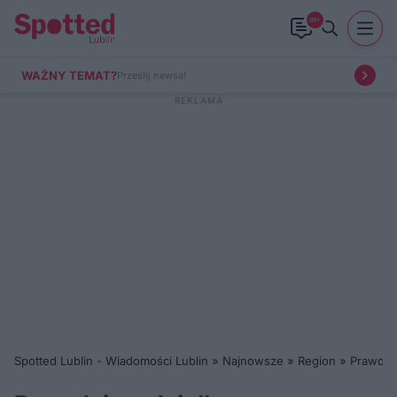
99+
WAŻNY TEMAT?
Prześlij newsa!
Spotted Lublin - Wiadomości Lublin
»
Najnowsze
»
Region
»
Prawdziw