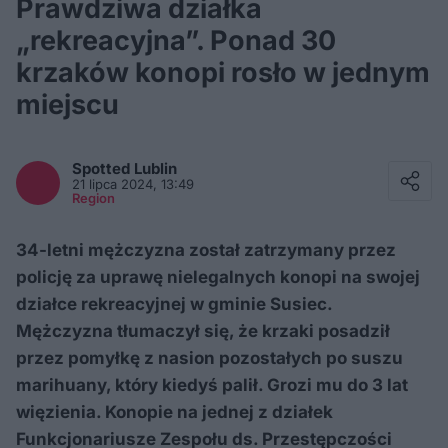
Prawdziwa działka
„rekreacyjna”. Ponad 30
krzaków konopi rosło w jednym
miejscu
Facebook
Twitter / X
Spotted
Lublin
E-mail
21 lipca 2024, 13:49
Messenger
Region
Whatsapp
Kopiuj link
34-letni mężczyzna został zatrzymany przez
policję za uprawę nielegalnych konopi na swojej
działce rekreacyjnej w gminie Susiec.
Mężczyzna tłumaczył się, że krzaki posadził
przez pomyłkę z nasion pozostałych po suszu
marihuany, który kiedyś palił. Grozi mu do 3 lat
więzienia. Konopie na jednej z działek
Funkcjonariusze Zespołu ds. Przestępczości