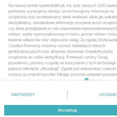
Na naszej stronie spottedlublin.pl, my oraz naszych 1160 zauf
partnerów uzyskujemy dostęp i przechowujemy informacje na
urządzeniu oraz przetwarzamy dane osobowe, takie jak unikaln
identyfikatory, standardowe informacje wysyłane przez urządze
czy dane przeglądania w celu zapewniania spersonalizowanych
reklam, wybór spersonalizowanych treści, pomiar reklam i treśc
badanie odbiorców oraz ulepszanie usług. Za zgodą Użytkowni
i Zaufani Partnerzy możemy używać dokładnych danych
geolokalizacyjnych oraz aktywnie skanować charakterystykę
urządzenia do celów identyfikacji. Ponieważ cenimy Twoją
prywatność, prosimy o zgodę na korzystanie z tych technologii
poprzez kliknięcie „Akceptuję”. Zgoda jest dobrowolna i zawsze
możesz ją zmienić/wycofać klikając przycisk ustawień prywatn
znajdujący się w lewym dolnym rogu strony
. Niektóre rodza
przetwarzania danych nie wymagają zgody użytkownika, ale m
prawo sprzeciwić się takiemu przetwarzaniu. Preferencje będą 
PARTNERZY
USTAWIE
zastosowania tylko na tej witrynie.
Zapoznaj się z poniższymi informacjami, abyś mógł świadomie 
Akceptuję
komfortowo korzystać z naszych serwisów internetowych.