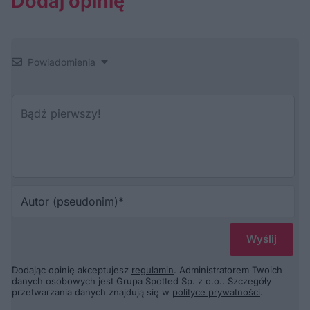
Dodaj opinię
Powiadomienia
Au
(p
Dodając opinię akceptujesz
regulamin
. Administratorem Twoich
danych osobowych jest Grupa Spotted Sp. z o.o.. Szczegóły
przetwarzania danych znajdują się w
polityce prywatności
.