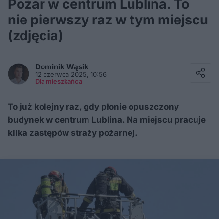
Pożar w centrum Lublina. To
nie pierwszy raz w tym miejscu
(zdjęcia)
Facebook
Twitter / X
Dominik
Wąsik
E-mail
12 czerwca 2025, 10:56
Messenger
Dla mieszkańca
Whatsapp
Kopiuj link
To już kolejny raz, gdy płonie opuszczony
budynek w centrum Lublina. Na miejscu pracuje
kilka zastępów straży pożarnej.