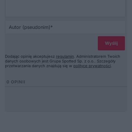
Au
(p
Dodając opinię akceptujesz
regulamin
. Administratorem Twoich
danych osobowych jest Grupa Spotted Sp. z o.o.. Szczegóły
przetwarzania danych znajdują się w
polityce prywatności
.
0
OPINII