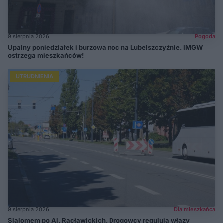
9 sierpnia 2026
Pogoda
Upalny poniedziałek i burzowa noc na Lubelszczyźnie. IMGW
ostrzega mieszkańców!
UTRUDNIENIA
9 sierpnia 2026
Dla mieszkańca
Slalomem po Al. Racławickich. Drogowcy regulują włazy