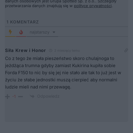
danych osobowych jest Grupa Spotted Sp. z o.o.. Szczegóły
przetwarzania danych znajdują się w
polityce prywatności
.
1
KOMENTARZ
najstarszy
Siła Krew i Honor
2 miesięcy temu
Co z tego że miała pieszeństwo skoro chulajnoga to
jeżdżąca trumna gdyby zamiast Kukirina kupiła sobie
Forda F150 to nic by się jej nie stało ale tak to już jest w
życiu że słabe jednostki muszą cierpieć aby normalni
ludzie mieli nad nimi przewagę.
Odpowiedz
-1