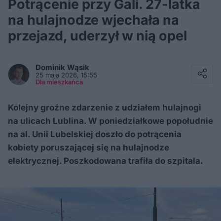
Potrącenie przy Gali. 27-latka
na hulajnodze wjechała na
przejazd, uderzył w nią opel
Facebook
Twitter / X
Dominik
Wąsik
E-mail
25 maja 2026, 15:55
Messenger
Dla mieszkańca
Whatsapp
Kopiuj link
Kolejny groźne zdarzenie z udziałem hulajnogi
na ulicach Lublina. W poniedziałkowe popołudnie
na al. Unii Lubelskiej doszło do potrącenia
kobiety poruszającej się na hulajnodze
elektrycznej. Poszkodowana trafiła do szpitala.