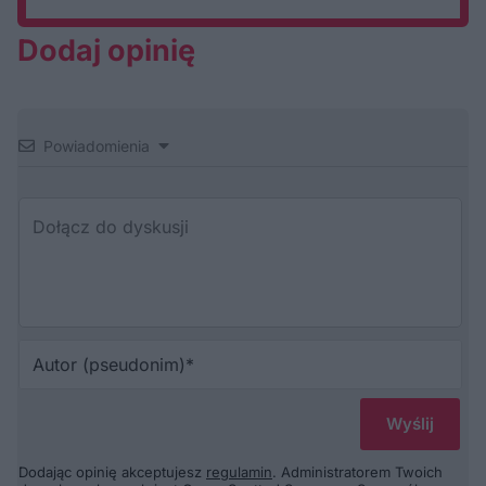
Dodaj opinię
Powiadomienia
Au
(p
Dodając opinię akceptujesz
regulamin
. Administratorem Twoich