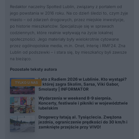
Redaktor naczelny Spotted Lublin, związany z portalem od
jego powstania w 2016 roku. Na co dzień śledzi to, czym żyje
miasto – od zdarzeń drogowych, przez miejskie inwestycje,
po historie mieszkańców. Specjalizuje się w sprawach
codziennych, które realnie wpływają na życie lokalnej
społeczności. Jego materiały były wielokrotnie cytowane
przez ogólnopolskie media, m.in. Onet, Interię i RMF24. Zna
Lublin od podszewki – i stara się, by mieszkańcy byli zawsze
na bieżąco.
Pozostałe teksty autora
Lato z Radiem 2026 w Lublinie. Kto wystąpi?
TYLKO U NAS
O której zagra Skolim, Sarsa, Viki Gabor,
Smolasty | INFORMATOR
Wydarzenia w weekend 8-9 sierpnia.
Koncerty, festiwale i pikniki w województwie
lubelskim
Drogowcy łatają al. Tysiąclecia. Zwężona
jezdnia, ograniczenie prędkości do 30 km/h i
zamknięte przejście przy VIVO!