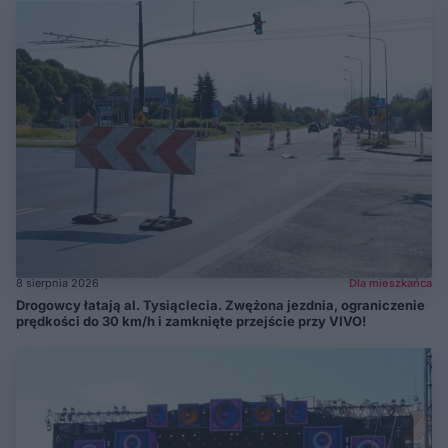
8 sierpnia 2026
Dla mieszkańca
Drogowcy łatają al. Tysiąclecia. Zwężona jezdnia, ograniczenie
prędkości do 30 km/h i zamknięte przejście przy VIVO!