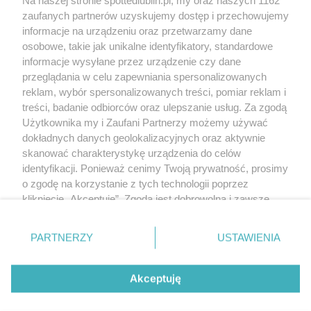
Regulamin
Polityka prywatności
zaufanych partnerów uzyskujemy dostęp i przechowujemy
RODO
informacje na urządzeniu oraz przetwarzamy dane
Warunki korzystania z treści
osobowe, takie jak unikalne identyfikatory, standardowe
informacje wysyłane przez urządzenie czy dane
KATEGORIE
przeglądania w celu zapewniania spersonalizowanych
reklam, wybór spersonalizowanych treści, pomiar reklam i
OGŁOSZENIA
treści, badanie odbiorców oraz ulepszanie usług. Za zgodą
Użytkownika my i Zaufani Partnerzy możemy używać
WYDARZENIA
dokładnych danych geolokalizacyjnych oraz aktywnie
skanować charakterystykę urządzenia do celów
identyfikacji. Ponieważ cenimy Twoją prywatność, prosimy
NA SKRÓTY
o zgodę na korzystanie z tych technologii poprzez
kliknięcie „Akceptuję”. Zgoda jest dobrowolna i zawsze
możesz ją zmienić/wycofać klikając przycisk ustawień
prywatności znajdujący się w lewym dolnym rogu strony
PARTNERZY
USTAWIENIA
. Niektóre rodzaje przetwarzania danych nie wymagają
© 2025. Spotted Lublin. Wszystkie prawa zastrzeżone.
zgody użytkownika, ale masz prawo sprzeciwić się
Mapa strony
takiemu przetwarzaniu. Preferencje będą miały
Akceptuję
zastosowania tylko na tej witrynie.
Najnowsze
Raporty
Posty
Wydarzenia