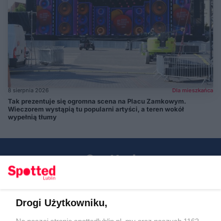
8 sierpnia 2026
Dla mieszkańca
Tak prezentuje się ogromna scena na Placu Zamkowym.
Wieczorem wystąpią tu popularni artyści, a teren wokół
wypełnią tłumy
Drogi Użytkowniku,
Kontakt
Na naszej stronie spottedlublin.pl, my oraz naszych 1162