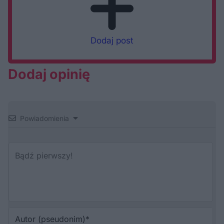
Dodaj post
Dodaj opinię
Powiadomienia
Au
(p