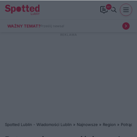
99+
WAŻNY TEMAT?
Prześlij newsa!
Spotted Lublin - Wiadomości Lublin
»
Najnowsze
»
Region
»
Potrącen