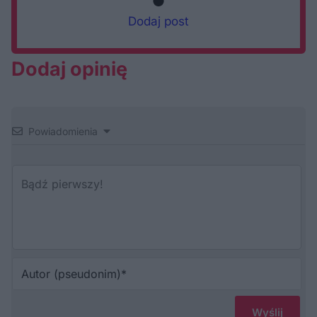
Dodaj post
Dodaj opinię
Powiadomienia
Au
(p