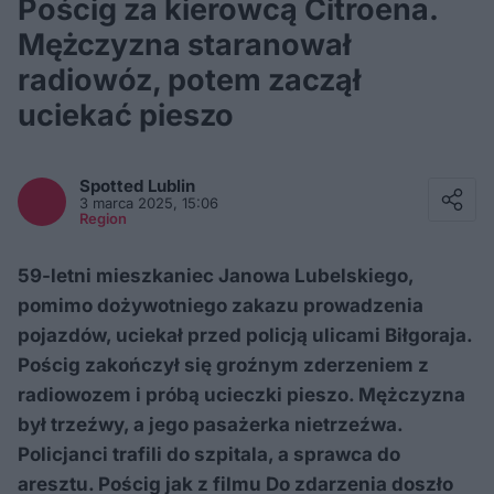
Pościg za kierowcą Citroena.
Mężczyzna staranował
radiowóz, potem zaczął
uciekać pieszo
Facebook
Twitter / X
Spotted
Lublin
E-mail
3 marca 2025, 15:06
Messenger
Region
Whatsapp
Kopiuj link
59-letni mieszkaniec Janowa Lubelskiego,
pomimo dożywotniego zakazu prowadzenia
pojazdów, uciekał przed policją ulicami Biłgoraja.
Pościg zakończył się groźnym zderzeniem z
radiowozem i próbą ucieczki pieszo. Mężczyzna
był trzeźwy, a jego pasażerka nietrzeźwa.
Policjanci trafili do szpitala, a sprawca do
aresztu. Pościg jak z filmu Do zdarzenia doszło