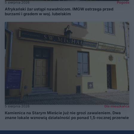
5 sierpnia 2026
Pogoda
Afrykański żar ustąpi nawałnicom. IMGW ostrzega przed
burzami i gradem w woj. lubelskim
5 sierpnia 2026
Dla mieszkańca
Kamienica na Starym Mieście już nie grozi zawaleniem. Dwa
znane lokale wznowią działalność po ponad 1,5-rocznej przerwie