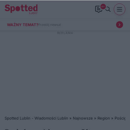
99+
WAŻNY TEMAT?
Prześlij newsa!
Spotted Lublin - Wiadomości Lublin
»
Najnowsze
»
Region
»
Pościg z