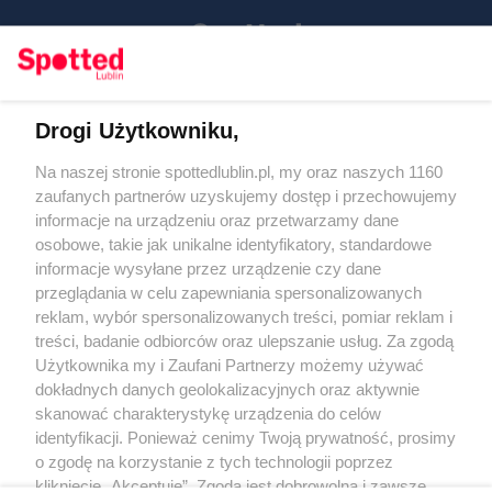
Drogi Użytkowniku,
Kontakt
Na naszej stronie spottedlublin.pl, my oraz naszych 1160
Regulamin
Polityka prywatności
zaufanych partnerów uzyskujemy dostęp i przechowujemy
RODO
informacje na urządzeniu oraz przetwarzamy dane
Warunki korzystania z treści
osobowe, takie jak unikalne identyfikatory, standardowe
informacje wysyłane przez urządzenie czy dane
KATEGORIE
przeglądania w celu zapewniania spersonalizowanych
reklam, wybór spersonalizowanych treści, pomiar reklam i
OGŁOSZENIA
treści, badanie odbiorców oraz ulepszanie usług. Za zgodą
Użytkownika my i Zaufani Partnerzy możemy używać
dokładnych danych geolokalizacyjnych oraz aktywnie
WYDARZENIA
skanować charakterystykę urządzenia do celów
identyfikacji. Ponieważ cenimy Twoją prywatność, prosimy
NA SKRÓTY
o zgodę na korzystanie z tych technologii poprzez
kliknięcie „Akceptuję”. Zgoda jest dobrowolna i zawsze