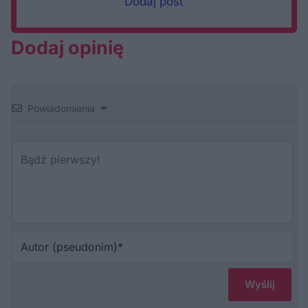
Dodaj post
Dodaj opinię
Powiadomienia
Au
(p