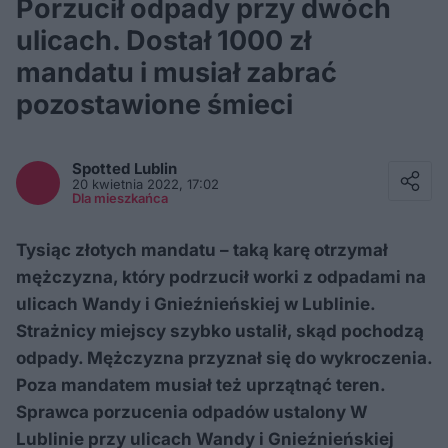
Porzucił odpady przy dwóch
ulicach. Dostał 1000 zł
mandatu i musiał zabrać
pozostawione śmieci
Facebook
Twitter / X
Spotted
Lublin
E-mail
20 kwietnia 2022, 17:02
Messenger
Dla mieszkańca
Whatsapp
Kopiuj link
Tysiąc złotych mandatu – taką karę otrzymał
mężczyzna, który podrzucił worki z odpadami na
ulicach Wandy i Gnieźnieńskiej w Lublinie.
Strażnicy miejscy szybko ustalił, skąd pochodzą
odpady. Mężczyzna przyznał się do wykroczenia.
Poza mandatem musiał też uprzątnąć teren.
Sprawca porzucenia odpadów ustalony W
Lublinie przy ulicach Wandy i Gnieźnieńskiej