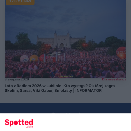
TYLKO U NAS
8 sierpnia 2026
Dla mieszkańca
Lato z Radiem 2026 w Lublinie. Kto wystąpi? O której zagra
Skolim, Sarsa, Viki Gabor, Smolasty | INFORMATOR