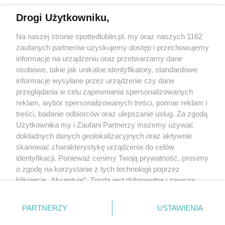
Drogi Użytkowniku,
Kontakt
Na naszej stronie spottedlublin.pl, my oraz naszych 1162
Regulamin
Polityka prywatności
zaufanych partnerów uzyskujemy dostęp i przechowujemy
RODO
informacje na urządzeniu oraz przetwarzamy dane
Warunki korzystania z treści
osobowe, takie jak unikalne identyfikatory, standardowe
informacje wysyłane przez urządzenie czy dane
KATEGORIE
przeglądania w celu zapewniania spersonalizowanych
reklam, wybór spersonalizowanych treści, pomiar reklam i
OGŁOSZENIA
treści, badanie odbiorców oraz ulepszanie usług. Za zgodą
Użytkownika my i Zaufani Partnerzy możemy używać
dokładnych danych geolokalizacyjnych oraz aktywnie
WYDARZENIA
skanować charakterystykę urządzenia do celów
identyfikacji. Ponieważ cenimy Twoją prywatność, prosimy
NA SKRÓTY
o zgodę na korzystanie z tych technologii poprzez
kliknięcie „Akceptuję”. Zgoda jest dobrowolna i zawsze
możesz ją zmienić/wycofać klikając przycisk ustawień
prywatności znajdujący się w lewym dolnym rogu strony
PARTNERZY
USTAWIENIA
. Niektóre rodzaje przetwarzania danych nie wymagają
© 2025. Spotted Lublin. Wszystkie prawa zastrzeżone.