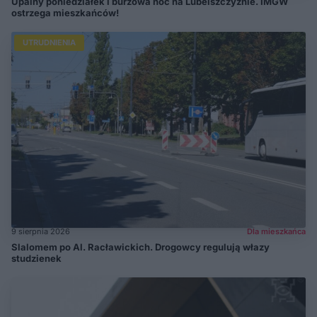
Upalny poniedziałek i burzowa noc na Lubelszczyźnie. IMGW
ostrzega mieszkańców!
UTRUDNIENIA
9 sierpnia 2026
Dla mieszkańca
Slalomem po Al. Racławickich. Drogowcy regulują włazy
studzienek