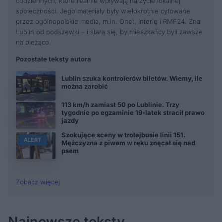
codziennych, które realnie wpływają na życie lokalnej
społeczności. Jego materiały były wielokrotnie cytowane
przez ogólnopolskie media, m.in. Onet, Interię i RMF24. Zna
Lublin od podszewki – i stara się, by mieszkańcy byli zawsze
na bieżąco.
Pozostałe teksty autora
Lublin szuka kontrolerów biletów. Wiemy, ile
można zarobić
113 km/h zamiast 50 po Lublinie. Trzy
tygodnie po egzaminie 19-latek stracił prawo
jazdy
Szokujące sceny w trolejbusie linii 151.
ALERT
Mężczyzna z piwem w ręku znęcał się nad
psem
Zobacz więcej
Najnowsze teksty