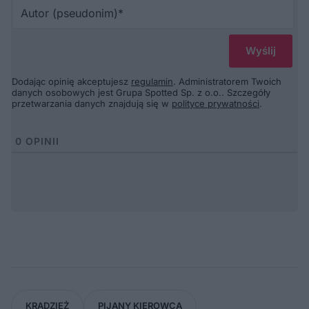
Au
(p
Dodając opinię akceptujesz
regulamin
. Administratorem Twoich
danych osobowych jest Grupa Spotted Sp. z o.o.. Szczegóły
przetwarzania danych znajdują się w
polityce prywatności
.
0
OPINII
KRADZIEŻ
PIJANY KIEROWCA