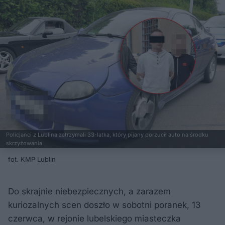
Policjanci z Lublina zatrzymali 33-latka, który pijany porzucił auto na środku
skrzyżowania
fot. KMP Lublin
Do skrajnie niebezpiecznych, a zarazem
kuriozalnych scen doszło w sobotni poranek, 13
czerwca, w rejonie lubelskiego miasteczka