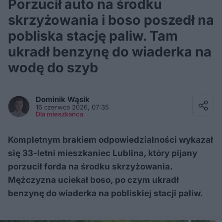
Porzucił auto na środku
skrzyżowania i boso poszedł na
pobliska stację paliw. Tam
ukradł benzynę do wiaderka na
wodę do szyb
Facebook
Twitter / X
Dominik
Wąsik
E-mail
16 czerwca 2026, 07:35
Messenger
Dla mieszkańca
Whatsapp
Kopiuj link
Kompletnym brakiem odpowiedzialności wykazał
się 33-letni mieszkaniec Lublina, który pijany
porzucił forda na środku skrzyżowania.
Mężczyzna uciekał boso, po czym ukradł
benzynę do wiaderka na pobliskiej stacji paliw.