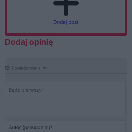
Dodaj post
Dodaj opinię
Powiadomienia
Au
(p