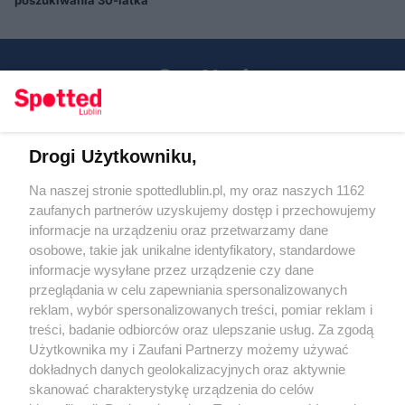
poszukiwania 30-latka
Drogi Użytkowniku,
Kontakt
Na naszej stronie spottedlublin.pl, my oraz naszych 1162
Regulamin
Polityka prywatności
zaufanych partnerów uzyskujemy dostęp i przechowujemy
RODO
informacje na urządzeniu oraz przetwarzamy dane
Warunki korzystania z treści
osobowe, takie jak unikalne identyfikatory, standardowe
informacje wysyłane przez urządzenie czy dane
KATEGORIE
przeglądania w celu zapewniania spersonalizowanych
reklam, wybór spersonalizowanych treści, pomiar reklam i
OGŁOSZENIA
treści, badanie odbiorców oraz ulepszanie usług. Za zgodą
Użytkownika my i Zaufani Partnerzy możemy używać
dokładnych danych geolokalizacyjnych oraz aktywnie
WYDARZENIA
skanować charakterystykę urządzenia do celów