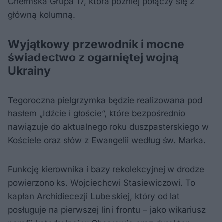
Chełmska Grupa 17, która później połączy się z
główną kolumną.
Wyjątkowy przewodnik i mocne
świadectwo z ogarniętej wojną
Ukrainy
Tegoroczna pielgrzymka będzie realizowana pod
hasłem „Idźcie i głoście”, które bezpośrednio
nawiązuje do aktualnego roku duszpasterskiego w
Kościele oraz słów z Ewangelii według św. Marka.
Funkcję kierownika i bazy rekolekcyjnej w drodze
powierzono ks. Wojciechowi Stasiewiczowi. To
kapłan Archidiecezji Lubelskiej, który od lat
posługuje na pierwszej linii frontu – jako wikariusz