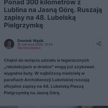
Ponad 300 kilometrów z
Lublina na Jasną Górę. Ruszają
zapisy na 48. Lubelską
Pielgrzymkę
Facebook
Twitter / X
Dominik
Wąsik
E-mail
18 czerwca 2026, 10:54
Messenger
Dla mieszkańca
Whatsapp
Kopiuj link
Chętni do wzięcia udziału w tegorocznych
„rekolekcjach w drodze” mogą już szykować
wygodne buty. W najbliższą niedzielę w
parafiach Archidiecezji Lubelskiej ruszają
oficjalne zapisy na 48. Lubelską Pieszą
Pielgrzymkę na Jasną Górę.