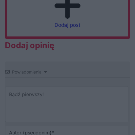
Dodaj post
Dodaj opinię
Powiadomienia
Au
(p