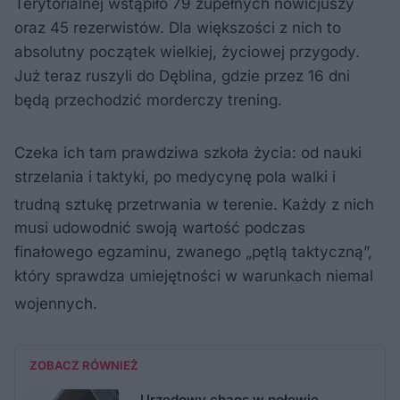
Terytorialnej wstąpiło 79 zupełnych nowicjuszy
oraz 45 rezerwistów. Dla większości z nich to
absolutny początek wielkiej, życiowej przygody.
Już teraz ruszyli do Dęblina, gdzie przez 16 dni
będą przechodzić morderczy trening.
Czeka ich tam prawdziwa szkoła życia: od nauki
strzelania i taktyki, po medycynę pola walki i
trudną sztukę przetrwania w terenie
. Każdy z nich
musi udowodnić swoją wartość podczas
finałowego egzaminu, zwanego „pętlą taktyczną”,
który sprawdza umiejętności w warunkach niemal
wojennych
.
ZOBACZ RÓWNIEŻ
Urzędowy chaos w połowie