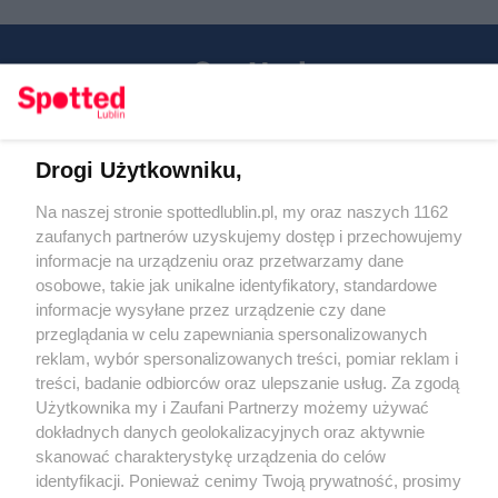
Drogi Użytkowniku,
Kontakt
Na naszej stronie spottedlublin.pl, my oraz naszych 1162
Regulamin
Polityka prywatności
zaufanych partnerów uzyskujemy dostęp i przechowujemy
RODO
informacje na urządzeniu oraz przetwarzamy dane
Warunki korzystania z treści
osobowe, takie jak unikalne identyfikatory, standardowe
informacje wysyłane przez urządzenie czy dane
KATEGORIE
przeglądania w celu zapewniania spersonalizowanych
reklam, wybór spersonalizowanych treści, pomiar reklam i
OGŁOSZENIA
treści, badanie odbiorców oraz ulepszanie usług. Za zgodą
Użytkownika my i Zaufani Partnerzy możemy używać
WYDARZENIA
dokładnych danych geolokalizacyjnych oraz aktywnie
skanować charakterystykę urządzenia do celów
identyfikacji. Ponieważ cenimy Twoją prywatność, prosimy
NA SKRÓTY