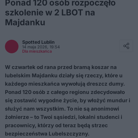
Ponad 120 osób rozpoczęło
szkolenie w 2 LBOT na
Majdanku
Facebook
Twitter / X
Spotted
Lublin
E-mail
14 maja 2026, 19:54
Messenger
Dla mieszkańca
Whatsapp
Kopiuj link
W czwartek od rana przed bramą koszar na
lubelskim Majdanku działy się rzeczy, które u
każdego mieszkańca wywołują dreszcz dumy.
Ponad 120 osób z całego regionu zdecydowało
się zostawić wygodne życie, by włożyć mundur i
służyć nam wszystkim. To nie są anonimowi
żołnierze – to Twoi sąsiedzi, lokalni studenci i
pracownicy, którzy od teraz będą strzec
bezpieczeństwa Lubelszczyzny.