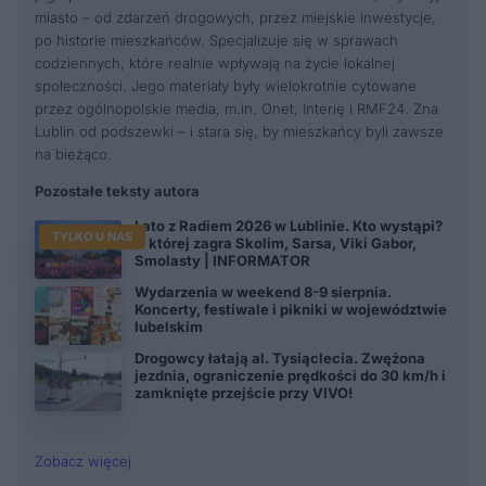
miasto – od zdarzeń drogowych, przez miejskie inwestycje,
po historie mieszkańców. Specjalizuje się w sprawach
codziennych, które realnie wpływają na życie lokalnej
społeczności. Jego materiały były wielokrotnie cytowane
przez ogólnopolskie media, m.in. Onet, Interię i RMF24. Zna
Lublin od podszewki – i stara się, by mieszkańcy byli zawsze
na bieżąco.
Pozostałe teksty autora
Lato z Radiem 2026 w Lublinie. Kto wystąpi?
TYLKO U NAS
O której zagra Skolim, Sarsa, Viki Gabor,
Smolasty | INFORMATOR
Wydarzenia w weekend 8-9 sierpnia.
Koncerty, festiwale i pikniki w województwie
lubelskim
Drogowcy łatają al. Tysiąclecia. Zwężona
jezdnia, ograniczenie prędkości do 30 km/h i
zamknięte przejście przy VIVO!
Zobacz więcej