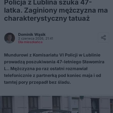
Policja z Lublina szuka 47-
latka. Zaginiony mężczyzna ma
charakterystyczny tatuaż
Facebook
Twitter / X
Dominik
Wąsik
E-mail
2 czerwca 2026, 21:41
Messenger
Dla mieszkańca
Whatsapp
Kopiuj link
Mundurowi z Komisariatu VI Policji w Lublinie
prowadzą poszukiwania 47-letniego Sławomira
L.. Mężczyzna po raz ostatni rozmawiał
telefonicznie z partnerką pod koniec maja i od
tamtej pory przepadł bez śladu.