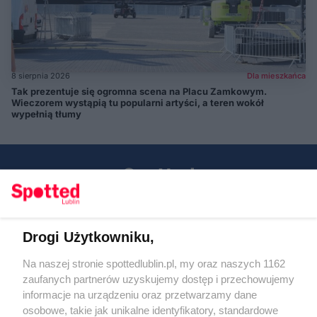
8 sierpnia 2026
Dla mieszkańca
Tak prezentuje się ogromna scena na Placu Zamkowym.
Wieczorem wystąpią tu popularni artyści, a teren wokół
wypełnią tłumy
Drogi Użytkowniku,
Kontakt
Na naszej stronie spottedlublin.pl, my oraz naszych 1162
Regulamin
Polityka prywatności
zaufanych partnerów uzyskujemy dostęp i przechowujemy
RODO
informacje na urządzeniu oraz przetwarzamy dane
Warunki korzystania z treści
osobowe, takie jak unikalne identyfikatory, standardowe