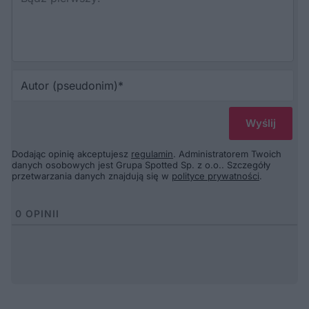
Au
(p
Dodając opinię akceptujesz
regulamin
. Administratorem Twoich
danych osobowych jest Grupa Spotted Sp. z o.o.. Szczegóły
przetwarzania danych znajdują się w
polityce prywatności
.
0
OPINII