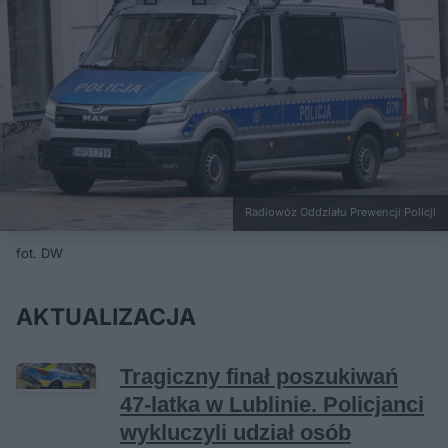
Radiowóz Oddziału Prewencji Policji
fot. DW
AKTUALIZACJA