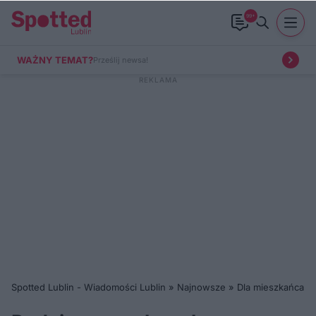
99+
WAŻNY TEMAT?
Prześlij newsa!
Spotted Lublin - Wiadomości Lublin
»
Najnowsze
»
Dla mieszkańca
»