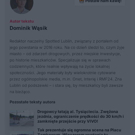
Postaw nam kawę!
Autor tekstu
Dominik Wąsik
Redaktor naczelny Spotted Lublin, związany z portalem od
jego powstania w 2016 roku. Na co dzień śledzi to, czym żyje
miasto – od zdarzeń drogowych, przez miejskie inwestycje,
po historie mieszkańców. Specjalizuje się w sprawach
codziennych, które realnie wpływają na życie lokalnej
społeczności. Jego materiały były wielokrotnie cytowane
przez ogólnopolskie media, m.in. Onet, Interię i RMF24. Zna
Lublin od podszewki – i stara się, by mieszkańcy byli zawsze
na bieżąco.
Pozostałe teksty autora
Drogowcy łatają al. Tysiąclecia. Zwężona
jezdnia, ograniczenie prędkości do 30 km/h i
zamknięte przejście przy VIVO!
Tak prezentuje się ogromna scena na Placu
Zamkowym. Wieczorem wystąpią tu