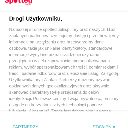
Drogi Użytkowniku,
Kontakt
Na naszej stronie spottedlublin.pl, my oraz naszych 1162
Regulamin
Polityka prywatności
zaufanych partnerów uzyskujemy dostęp i przechowujemy
RODO
informacje na urządzeniu oraz przetwarzamy dane
Warunki korzystania z treści
osobowe, takie jak unikalne identyfikatory, standardowe
informacje wysyłane przez urządzenie czy dane
KATEGORIE
przeglądania w celu zapewniania spersonalizowanych
reklam, wybór spersonalizowanych treści, pomiar reklam i
OGŁOSZENIA
treści, badanie odbiorców oraz ulepszanie usług. Za zgodą
Użytkownika my i Zaufani Partnerzy możemy używać
dokładnych danych geolokalizacyjnych oraz aktywnie
WYDARZENIA
skanować charakterystykę urządzenia do celów
identyfikacji. Ponieważ cenimy Twoją prywatność, prosimy
NA SKRÓTY
o zgodę na korzystanie z tych technologii poprzez
kliknięcie „Akceptuję”. Zgoda jest dobrowolna i zawsze
możesz ją zmienić/wycofać klikając przycisk ustawień
prywatności znajdujący się w lewym dolnym rogu strony
PARTNERZY
USTAWIENIA