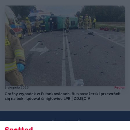
8 sierpnia 2026
Region
Groźny wypadek w Pułankowicach. Bus pasażerski przewrócił
się na bok, lądował śmigłowiec LPR | ZDJĘCIA