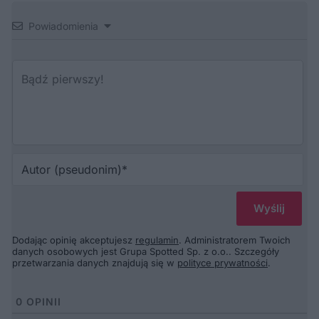
Powiadomienia
Au
(p
Dodając opinię akceptujesz
regulamin
. Administratorem Twoich
danych osobowych jest Grupa Spotted Sp. z o.o.. Szczegóły
przetwarzania danych znajdują się w
polityce prywatności
.
0
OPINII