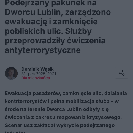
Podejrzany pakunek na
Dworcu Lublin, zarządzono
ewakuację i zamknięcie
pobliskich ulic. Służby
przeprowadziły ćwiczenia
antyterrorystyczne
Facebook
Twitter / X
Dominik
Wąsik
E-mail
31 lipca 2025, 10:11
Messenger
Dla mieszkańca
Whatsapp
Kopiuj link
Ewakuacja pasażerów, zamknięcie ulic, działania
kontrterrorystów i pełna mobilizacja służb – w
środę na terenie Dworca Lublin odbyły się
ćwiczenia z zakresu reagowania kryzysowego.
Scenariusz zakładał wykrycie podejrzanego