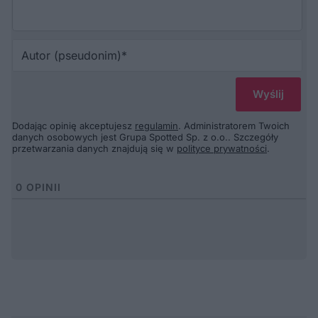
Au
(p
Dodając opinię akceptujesz
regulamin
. Administratorem Twoich
danych osobowych jest Grupa Spotted Sp. z o.o.. Szczegóły
przetwarzania danych znajdują się w
polityce prywatności
.
0
OPINII