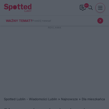
99+
WAŻNY TEMAT?
Prześlij newsa!
Spotted Lublin - Wiadomości Lublin
»
Najnowsze
»
Dla mieszkańca
»