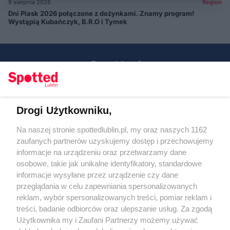
9 sierpnia 2026
Region
Dni Piask 2026 połączone z dożynkami. Znamy program!
Wystąpią Kubańczyk, B.R.O i Tymek
Drogi Użytkowniku,
Kontakt
Na naszej stronie spottedlublin.pl, my oraz naszych 1162
Regulamin
Polityka prywatności
zaufanych partnerów uzyskujemy dostęp i przechowujemy
RODO
informacje na urządzeniu oraz przetwarzamy dane
Warunki korzystania z treści
osobowe, takie jak unikalne identyfikatory, standardowe
informacje wysyłane przez urządzenie czy dane
KATEGORIE
przeglądania w celu zapewniania spersonalizowanych
reklam, wybór spersonalizowanych treści, pomiar reklam i
OGŁOSZENIA
treści, badanie odbiorców oraz ulepszanie usług. Za zgodą
Użytkownika my i Zaufani Partnerzy możemy używać