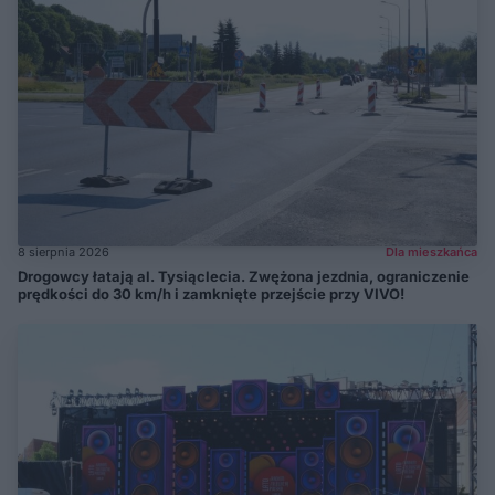
8 sierpnia 2026
Dla mieszkańca
Drogowcy łatają al. Tysiąclecia. Zwężona jezdnia, ograniczenie
prędkości do 30 km/h i zamknięte przejście przy VIVO!