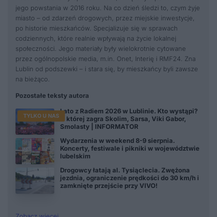
jego powstania w 2016 roku. Na co dzień śledzi to, czym żyje
miasto – od zdarzeń drogowych, przez miejskie inwestycje,
po historie mieszkańców. Specjalizuje się w sprawach
codziennych, które realnie wpływają na życie lokalnej
społeczności. Jego materiały były wielokrotnie cytowane
przez ogólnopolskie media, m.in. Onet, Interię i RMF24. Zna
Lublin od podszewki – i stara się, by mieszkańcy byli zawsze
na bieżąco.
Pozostałe teksty autora
Lato z Radiem 2026 w Lublinie. Kto wystąpi?
TYLKO U NAS
O której zagra Skolim, Sarsa, Viki Gabor,
Smolasty | INFORMATOR
Wydarzenia w weekend 8-9 sierpnia.
Koncerty, festiwale i pikniki w województwie
lubelskim
Drogowcy łatają al. Tysiąclecia. Zwężona
jezdnia, ograniczenie prędkości do 30 km/h i
zamknięte przejście przy VIVO!
Zobacz więcej