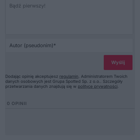
Au
(p
Dodając opinię akceptujesz
regulamin
. Administratorem Twoich
danych osobowych jest Grupa Spotted Sp. z o.o.. Szczegóły
przetwarzania danych znajdują się w
polityce prywatności
.
0
OPINII