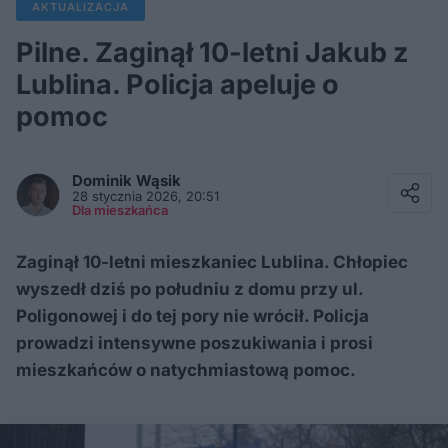
AKTUALIZACJA
Pilne. Zaginął 10-letni Jakub z
Lublina. Policja apeluje o
pomoc
Facebook
Twitter / X
Dominik
Wąsik
E-mail
28 stycznia 2026, 20:51
Messenger
Dla mieszkańca
Whatsapp
Kopiuj link
Zaginął 10-letni mieszkaniec Lublina. Chłopiec
wyszedł dziś po południu z domu przy ul.
Poligonowej i do tej pory nie wrócił. Policja
prowadzi intensywne poszukiwania i prosi
mieszkańców o natychmiastową pomoc.