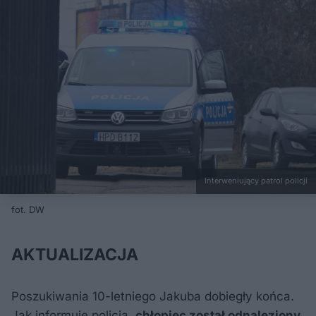
Interweniujący patrol policji
fot. DW
AKTUALIZACJA
Poszukiwania 10-letniego Jakuba dobiegły końca.
Jak informuje policja,
chłopiec został odnaleziony