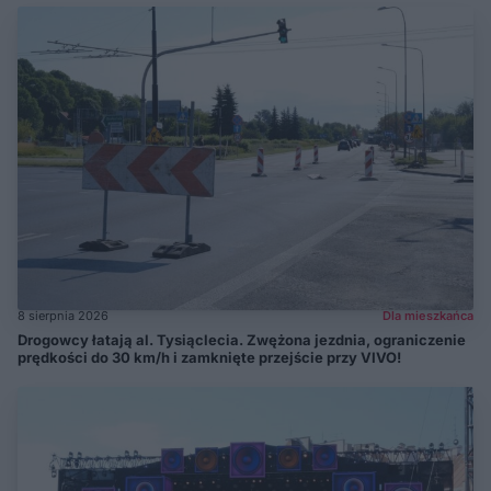
8 sierpnia 2026
Dla mieszkańca
Drogowcy łatają al. Tysiąclecia. Zwężona jezdnia, ograniczenie
prędkości do 30 km/h i zamknięte przejście przy VIVO!