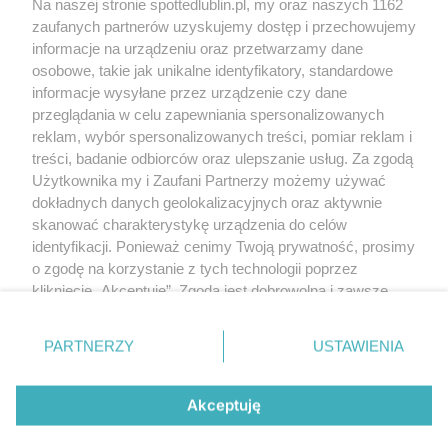
Na naszej stronie spottedlublin.pl, my oraz naszych 1162
Regulamin
Polityka prywatności
zaufanych partnerów uzyskujemy dostęp i przechowujemy
RODO
informacje na urządzeniu oraz przetwarzamy dane
Warunki korzystania z treści
osobowe, takie jak unikalne identyfikatory, standardowe
informacje wysyłane przez urządzenie czy dane
KATEGORIE
przeglądania w celu zapewniania spersonalizowanych
reklam, wybór spersonalizowanych treści, pomiar reklam i
OGŁOSZENIA
treści, badanie odbiorców oraz ulepszanie usług. Za zgodą
Użytkownika my i Zaufani Partnerzy możemy używać
dokładnych danych geolokalizacyjnych oraz aktywnie
WYDARZENIA
skanować charakterystykę urządzenia do celów
identyfikacji. Ponieważ cenimy Twoją prywatność, prosimy
NA SKRÓTY
o zgodę na korzystanie z tych technologii poprzez
kliknięcie „Akceptuję”. Zgoda jest dobrowolna i zawsze
możesz ją zmienić/wycofać klikając przycisk ustawień
prywatności znajdujący się w lewym dolnym rogu strony
PARTNERZY
USTAWIENIA
. Niektóre rodzaje przetwarzania danych nie wymagają
© 2025. Spotted Lublin. Wszystkie prawa zastrzeżone.
zgody użytkownika, ale masz prawo sprzeciwić się
Mapa strony
takiemu przetwarzaniu. Preferencje będą miały
Akceptuję
zastosowania tylko na tej witrynie.
Najnowsze
Raporty
Posty
Wydarzenia