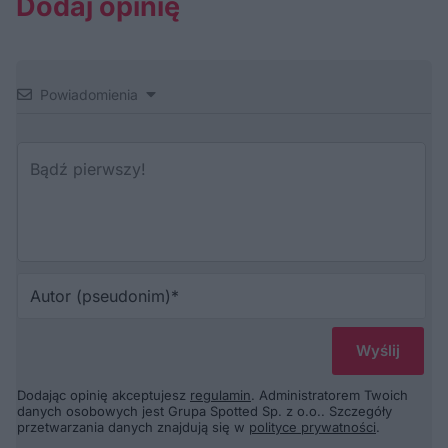
Dodaj opinię
Powiadomienia
Au
(p
Dodając opinię akceptujesz
regulamin
. Administratorem Twoich
danych osobowych jest Grupa Spotted Sp. z o.o.. Szczegóły
przetwarzania danych znajdują się w
polityce prywatności
.