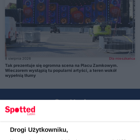
8 sierpnia 2026
Dla mieszkańca
Tak prezentuje się ogromna scena na Placu Zamkowym.
Wieczorem wystąpią tu popularni artyści, a teren wokół
wypełnią tłumy
Drogi Użytkowniku,
Kontakt