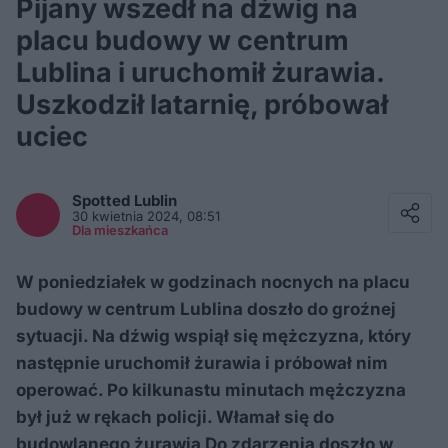
Pijany wszedł na dźwig na
placu budowy w centrum
Lublina i uruchomił żurawia.
Uszkodził latarnię, próbował
uciec
Facebook
Twitter / X
Spotted
Lublin
E-mail
30 kwietnia 2024, 08:51
Messenger
Dla mieszkańca
Whatsapp
Kopiuj link
W poniedziałek w godzinach nocnych na placu
budowy w centrum Lublina doszło do groźnej
sytuacji. Na dźwig wspiął się mężczyzna, który
następnie uruchomił żurawia i próbował nim
operować. Po kilkunastu minutach mężczyzna
był już w rękach policji. Włamał się do
budowlanego żurawia Do zdarzenia doszło w