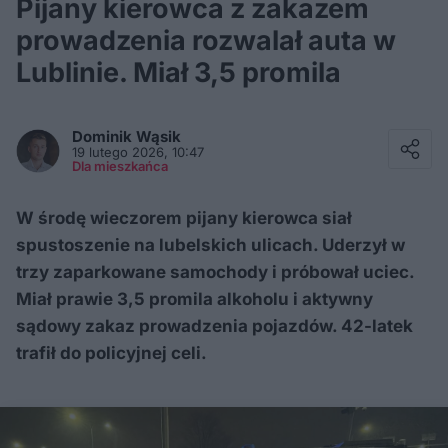
Pijany kierowca z zakazem
prowadzenia rozwalał auta w
Lublinie. Miał 3,5 promila
Facebook
Twitter / X
Dominik
Wąsik
E-mail
19 lutego 2026, 10:47
Messenger
Dla mieszkańca
Whatsapp
Kopiuj link
W środę wieczorem pijany kierowca siał
spustoszenie na lubelskich ulicach. Uderzył w
trzy zaparkowane samochody i próbował uciec.
Miał prawie 3,5 promila alkoholu i aktywny
sądowy zakaz prowadzenia pojazdów. 42-latek
trafił do policyjnej celi.