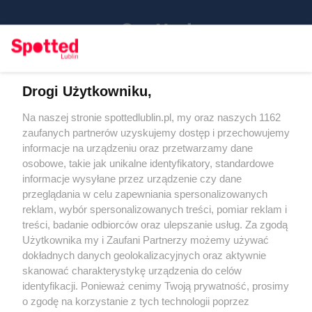
Drogi Użytkowniku,
Kontakt
Na naszej stronie spottedlublin.pl, my oraz naszych 1162
Regulamin
Polityka prywatności
zaufanych partnerów uzyskujemy dostęp i przechowujemy
RODO
informacje na urządzeniu oraz przetwarzamy dane
Warunki korzystania z treści
osobowe, takie jak unikalne identyfikatory, standardowe
informacje wysyłane przez urządzenie czy dane
KATEGORIE
przeglądania w celu zapewniania spersonalizowanych
reklam, wybór spersonalizowanych treści, pomiar reklam i
OGŁOSZENIA
treści, badanie odbiorców oraz ulepszanie usług. Za zgodą
Użytkownika my i Zaufani Partnerzy możemy używać
WYDARZENIA
dokładnych danych geolokalizacyjnych oraz aktywnie
skanować charakterystykę urządzenia do celów
identyfikacji. Ponieważ cenimy Twoją prywatność, prosimy
NA SKRÓTY
o zgodę na korzystanie z tych technologii poprzez