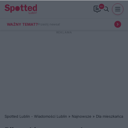
99+
WAŻNY TEMAT?
Prześlij newsa!
Spotted Lublin - Wiadomości Lublin
»
Najnowsze
»
Dla mieszkańca
»