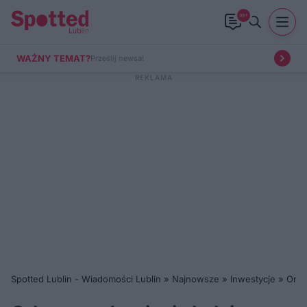
99+
WAŻNY TEMAT?
Prześlij newsa!
Spotted Lublin - Wiadomości Lublin
»
Najnowsze
»
Inwestycje
»
Orle