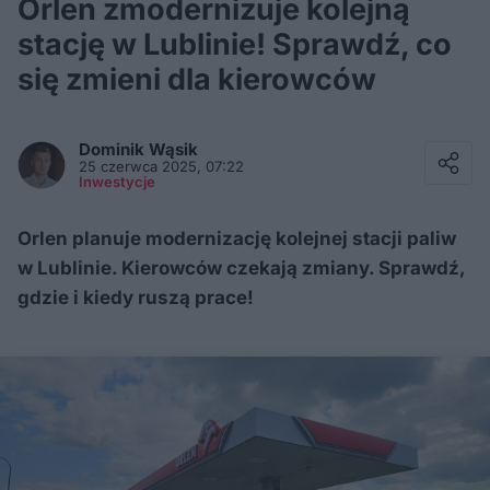
Orlen zmodernizuje kolejną
stację w Lublinie! Sprawdź, co
się zmieni dla kierowców
Facebook
Twitter / X
Dominik
Wąsik
E-mail
25 czerwca 2025, 07:22
Messenger
Inwestycje
Whatsapp
Kopiuj link
Orlen planuje modernizację kolejnej stacji paliw
w Lublinie. Kierowców czekają zmiany. Sprawdź,
gdzie i kiedy ruszą prace!