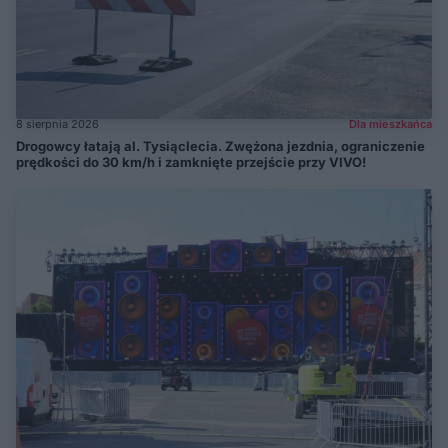
8 sierpnia 2026
Dla mieszkańca
Drogowcy łatają al. Tysiąclecia. Zwężona jezdnia, ograniczenie
prędkości do 30 km/h i zamknięte przejście przy VIVO!