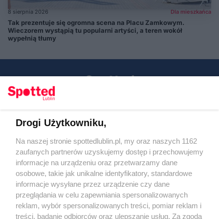
8 sierpnia 2026
Dla mieszkańca
Tak prezentuje się ogromna scena na Placu Zamkowym.
Wieczorem wystąpią tu popularni artyści, a teren wokół
wypełnią tłumy
Drogi Użytkowniku,
Kontakt
Na naszej stronie spottedlublin.pl, my oraz naszych 1162
Regulamin
Polityka prywatności
zaufanych partnerów uzyskujemy dostęp i przechowujemy
RODO
informacje na urządzeniu oraz przetwarzamy dane
Warunki korzystania z treści
osobowe, takie jak unikalne identyfikatory, standardowe
informacje wysyłane przez urządzenie czy dane
KATEGORIE
przeglądania w celu zapewniania spersonalizowanych
reklam, wybór spersonalizowanych treści, pomiar reklam i
OGŁOSZENIA
treści, badanie odbiorców oraz ulepszanie usług. Za zgodą