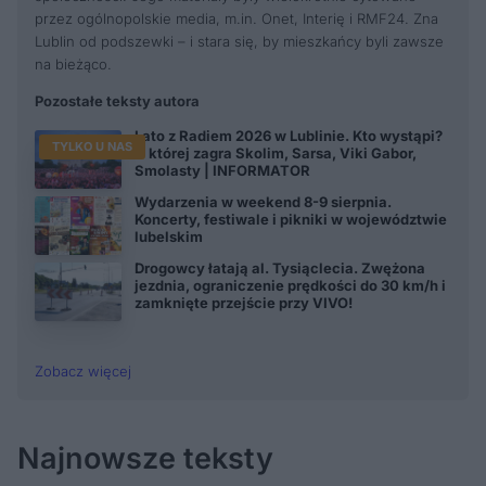
przez ogólnopolskie media, m.in. Onet, Interię i RMF24. Zna
Lublin od podszewki – i stara się, by mieszkańcy byli zawsze
na bieżąco.
Pozostałe teksty autora
Lato z Radiem 2026 w Lublinie. Kto wystąpi?
TYLKO U NAS
O której zagra Skolim, Sarsa, Viki Gabor,
Smolasty | INFORMATOR
Wydarzenia w weekend 8-9 sierpnia.
Koncerty, festiwale i pikniki w województwie
lubelskim
Drogowcy łatają al. Tysiąclecia. Zwężona
jezdnia, ograniczenie prędkości do 30 km/h i
zamknięte przejście przy VIVO!
Zobacz więcej
Najnowsze teksty