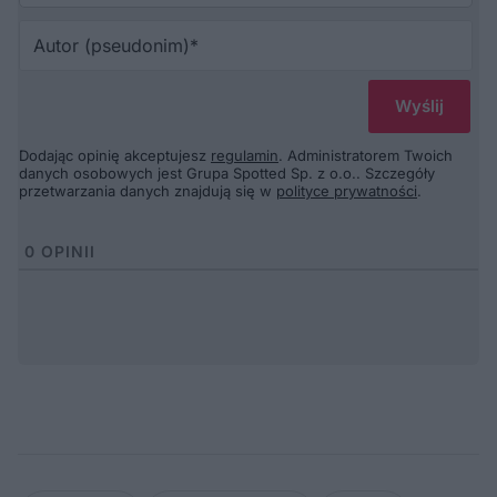
Au
(p
Dodając opinię akceptujesz
regulamin
. Administratorem Twoich
danych osobowych jest Grupa Spotted Sp. z o.o.. Szczegóły
przetwarzania danych znajdują się w
polityce prywatności
.
0
OPINII