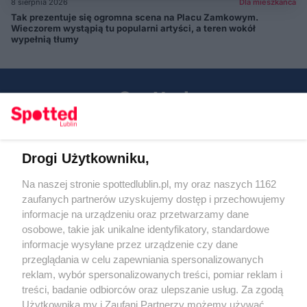
8 sierpnia 2026
Dla mieszkańca
Tak prezentuje się ogromna scena na Placu Zamkowym.
Wieczorem wystąpią tu popularni artyści, a teren wokół
wypełnią tłumy
Drogi Użytkowniku,
Kontakt
Na naszej stronie spottedlublin.pl, my oraz naszych 1162
Regulamin
Polityka prywatności
zaufanych partnerów uzyskujemy dostęp i przechowujemy
RODO
informacje na urządzeniu oraz przetwarzamy dane
Warunki korzystania z treści
osobowe, takie jak unikalne identyfikatory, standardowe
informacje wysyłane przez urządzenie czy dane
KATEGORIE
przeglądania w celu zapewniania spersonalizowanych
reklam, wybór spersonalizowanych treści, pomiar reklam i
OGŁOSZENIA
treści, badanie odbiorców oraz ulepszanie usług. Za zgodą
Użytkownika my i Zaufani Partnerzy możemy używać