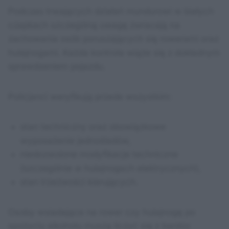
Podczas trwających działań mundurowi w białych
czapkach szczególną uwagę zwracają na
zachowania osób poruszających się rowerami oraz
hulajnogami. Każda kontrola wiąże się z dokładnym
sprawdzeniem pojazdu.
Policjanci weryfikują przede wszystkim:
stan techniczny oraz obowiązkowe
wyposażenie jednośladów,
niedozwolone modyfikacje techniczne
(szczególnie w hulajnogach elektrycznych),
stan trzeźwości kierujących.
Osoby wsiadające na rower czy hulajnogę po
spożyciu alkoholu muszą liczyć się z bardzo