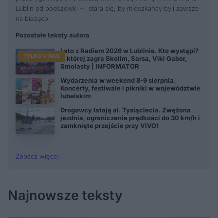
Lublin od podszewki – i stara się, by mieszkańcy byli zawsze
na bieżąco.
Pozostałe teksty autora
Lato z Radiem 2026 w Lublinie. Kto wystąpi?
TYLKO U NAS
O której zagra Skolim, Sarsa, Viki Gabor,
Smolasty | INFORMATOR
Wydarzenia w weekend 8-9 sierpnia.
Koncerty, festiwale i pikniki w województwie
lubelskim
Drogowcy łatają al. Tysiąclecia. Zwężona
jezdnia, ograniczenie prędkości do 30 km/h i
zamknięte przejście przy VIVO!
Zobacz więcej
Najnowsze teksty