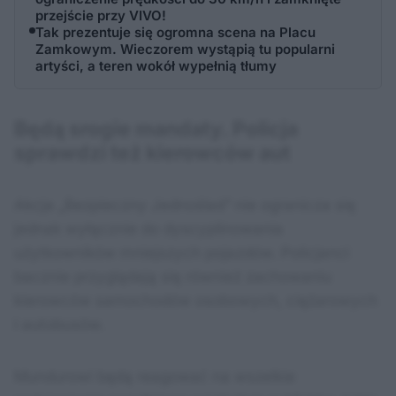
przejście przy VIVO!
Tak prezentuje się ogromna scena na Placu
Zamkowym. Wieczorem wystąpią tu popularni
artyści, a teren wokół wypełnią tłumy
Będą srogie mandaty. Policja
sprawdzi też kierowców aut
Akcja „Bezpieczny Jednoślad” nie ogranicza się
jednak wyłącznie do dyscyplinowania
użytkowników mniejszych pojazdów. Policjanci
bacznie przyglądają się również zachowaniu
kierowców samochodów osobowych, ciężarowych
i autobusów.
Mundurowi będą reagować na wszelkie