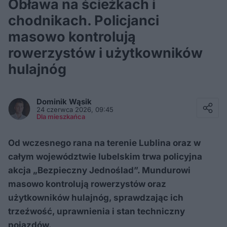
Obława na ścieżkach i
chodnikach. Policjanci
masowo kontrolują
rowerzystów i użytkowników
hulajnóg
Facebook
Twitter / X
Dominik
Wąsik
E-mail
24 czerwca 2026, 09:45
Messenger
Dla mieszkańca
Whatsapp
Kopiuj link
Od wczesnego rana na terenie Lublina oraz w
całym województwie lubelskim trwa policyjna
akcja „Bezpieczny Jednoślad”. Mundurowi
masowo kontrolują rowerzystów oraz
użytkowników hulajnóg, sprawdzając ich
trzeźwość, uprawnienia i stan techniczny
pojazdów.