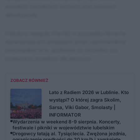
wysokimi mandatami karnymi oraz zakazem
dalszej jazdy.
Policjanci reagują również w przypadku łamania
obowiązujących przepisów przez użytkowników
jednośladów m.in. jeżdżenie po chodniku czy
przejazd po przejściu dla pieszych.
ZOBACZ RÓWNIEŻ
Lato z Radiem 2026 w Lublinie. Kto
wystąpi? O której zagra Skolim,
Sarsa, Viki Gabor, Smolasty |
INFORMATOR
Wydarzenia w weekend 8-9 sierpnia. Koncerty,
festiwale i pikniki w województwie lubelskim
Drogowcy łatają al. Tysiąclecia. Zwężona jezdnia,
ograniczenie prędkości do 30 km/h i zamknięte