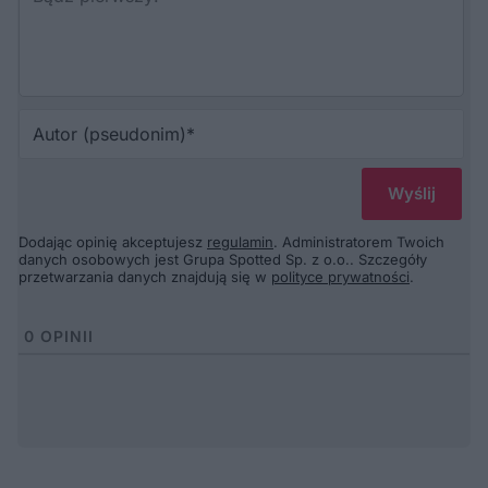
Au
(p
Dodając opinię akceptujesz
regulamin
. Administratorem Twoich
danych osobowych jest Grupa Spotted Sp. z o.o.. Szczegóły
przetwarzania danych znajdują się w
polityce prywatności
.
0
OPINII