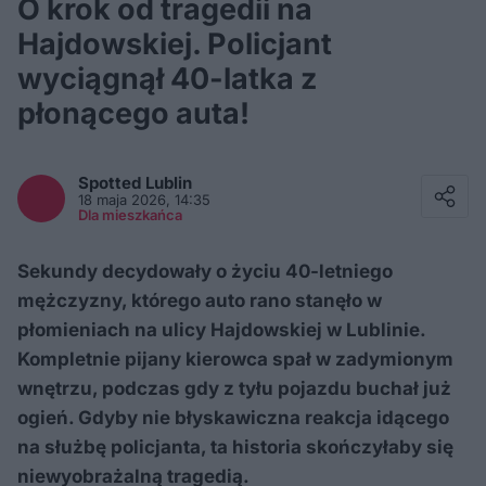
O krok od tragedii na
Hajdowskiej. Policjant
wyciągnął 40-latka z
płonącego auta!
Facebook
Twitter / X
Spotted
Lublin
E-mail
18 maja 2026, 14:35
Messenger
Dla mieszkańca
Whatsapp
Kopiuj link
Sekundy decydowały o życiu 40-letniego
mężczyzny, którego auto rano stanęło w
płomieniach na ulicy Hajdowskiej w Lublinie.
Kompletnie pijany kierowca spał w zadymionym
wnętrzu, podczas gdy z tyłu pojazdu buchał już
ogień. Gdyby nie błyskawiczna reakcja idącego
na służbę policjanta, ta historia skończyłaby się
niewyobrażalną tragedią.