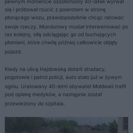
pewnym momencie oszołomiony 40-latek wyrwał
się i próbował rzucić z powrotem w stronę
płonącego wozu, prawdopodobnie chcąc ratować
swoje rzeczy
. Mundurowy musiał interweniować po
raz kolejny, siłą odciągając go od buchających
płomieni, które chwilę później całkowicie objęły
pojazd
.
Kiedy na ulicę Hajdowską dotarli strażacy,
pogotowie i patrol policji, auto stało już w żywym
ogniu
. Uratowany 40-letni obywatel Mołdawii trafił
pod opiekę medyków, a następnie został
przewieziony do szpitala
.