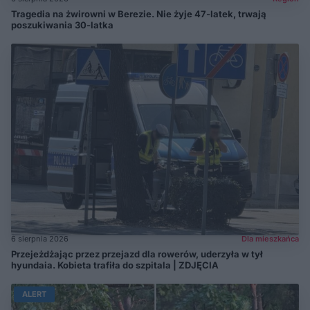
Tragedia na żwirowni w Berezie. Nie żyje 47-latek, trwają
poszukiwania 30-latka
6 sierpnia 2026
Dla mieszkańca
Przejeżdżając przez przejazd dla rowerów, uderzyła w tył
hyundaia. Kobieta trafiła do szpitala | ZDJĘCIA
ALERT