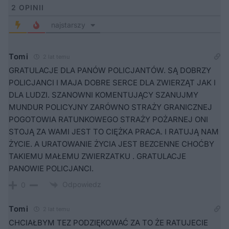
2
OPINII
najstarszy
Tomi
2 lat temu
GRATULACJE DLA PANÓW POLICJANTÓW. SĄ DOBRZY
POLICJANCI I MAJA DOBRE SERCE DLA ZWIERZĄT JAK I
DLA LUDZI. SZANOWNI KOMENTUJĄCY SZANUJMY
MUNDUR POLICYJNY ZARÓWNO STRAŻY GRANICZNEJ
POGOTOWIA RATUNKOWEGO STRAŻY POŻARNEJ ONI
STOJĄ ZA WAMI JEST TO CIĘŻKA PRACA. I RATUJĄ NAM
ŻYCIE. A URATOWANIE ŻYCIA JEST BEZCENNE CHOĆBY
TAKIEMU MAŁEMU ZWIERZATKU . GRATULACJE
PANOWIE POLICJANCI.
Odpowiedz
0
Tomi
2 lat temu
CHCIAŁBYM TEZ PODZIĘKOWAĆ ZA TO ŻE RATUJECIE