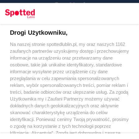
Drogi Użytkowniku,
Kontakt
Na naszej stronie spottedlublin.pl, my oraz naszych 1162
Regulamin
Polityka prywatności
zaufanych partnerów uzyskujemy dostęp i przechowujemy
RODO
informacje na urządzeniu oraz przetwarzamy dane
Warunki korzystania z treści
osobowe, takie jak unikalne identyfikatory, standardowe
informacje wysyłane przez urządzenie czy dane
KATEGORIE
przeglądania w celu zapewniania spersonalizowanych
reklam, wybór spersonalizowanych treści, pomiar reklam i
OGŁOSZENIA
treści, badanie odbiorców oraz ulepszanie usług. Za zgodą
Użytkownika my i Zaufani Partnerzy możemy używać
dokładnych danych geolokalizacyjnych oraz aktywnie
WYDARZENIA
skanować charakterystykę urządzenia do celów
identyfikacji. Ponieważ cenimy Twoją prywatność, prosimy
NA SKRÓTY
o zgodę na korzystanie z tych technologii poprzez
kliknięcie „Akceptuję”. Zgoda jest dobrowolna i zawsze