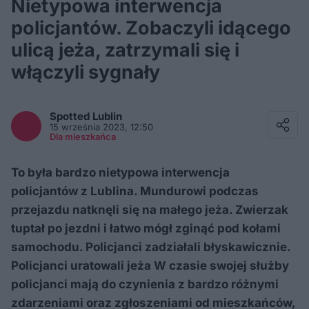
Nietypowa interwencja
policjantów. Zobaczyli idącego
ulicą jeża, zatrzymali się i
włączyli sygnały
Facebook
Twitter / X
Spotted
Lublin
E-mail
15 września 2023, 12:50
Messenger
Dla mieszkańca
Whatsapp
Kopiuj link
To była bardzo nietypowa interwencja
policjantów z Lublina. Mundurowi podczas
przejazdu natknęli się na małego jeża. Zwierzak
tuptał po jezdni i łatwo mógł zginąć pod kołami
samochodu. Policjanci zadziałali błyskawicznie.
Policjanci uratowali jeża W czasie swojej służby
policjanci mają do czynienia z bardzo różnymi
zdarzeniami oraz zgłoszeniami od mieszkańców,