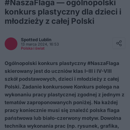
#NaszaFlaga — ogólnopolski
konkurs plastyczny dla dzieci i
młodzieży z całej Polski
Facebook
Twitter / X
Spotted
Lublin
E-mail
13 marca 2024, 16:53
Messenger
Polska i świat
Whatsapp
Kopiuj link
Ogólnopolski konkurs plastyczny #NaszaFlaga
skierowany jest do uczniów klas I–III i IV-VIII
szkół podstawowych, dzieci i młodzieży z całej
Polski. Zadanie konkursowe Konkurs polega na
wykonaniu pracy plastycznej zgodnej z jednym z
tematów zaproponowanych poniżej. Na każdej
pracy koniecznie musi się znaleźć polska flaga
państwowa lub biało-czerwony motyw. Dowolna
technika wykonania prac (np. rysunek, grafika,