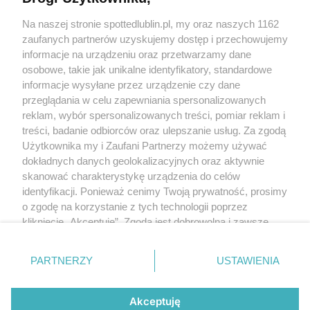
Kontakt
Na naszej stronie spottedlublin.pl, my oraz naszych 1162
Regulamin
Polityka prywatności
zaufanych partnerów uzyskujemy dostęp i przechowujemy
RODO
informacje na urządzeniu oraz przetwarzamy dane
Warunki korzystania z treści
osobowe, takie jak unikalne identyfikatory, standardowe
informacje wysyłane przez urządzenie czy dane
KATEGORIE
przeglądania w celu zapewniania spersonalizowanych
reklam, wybór spersonalizowanych treści, pomiar reklam i
OGŁOSZENIA
treści, badanie odbiorców oraz ulepszanie usług. Za zgodą
Użytkownika my i Zaufani Partnerzy możemy używać
WYDARZENIA
dokładnych danych geolokalizacyjnych oraz aktywnie
skanować charakterystykę urządzenia do celów
identyfikacji. Ponieważ cenimy Twoją prywatność, prosimy
NA SKRÓTY
o zgodę na korzystanie z tych technologii poprzez
kliknięcie „Akceptuję”. Zgoda jest dobrowolna i zawsze
możesz ją zmienić/wycofać klikając przycisk ustawień
prywatności znajdujący się w lewym dolnym rogu strony
PARTNERZY
USTAWIENIA
. Niektóre rodzaje przetwarzania danych nie wymagają
© 2025. Spotted Lublin. Wszystkie prawa zastrzeżone.
zgody użytkownika, ale masz prawo sprzeciwić się
Mapa strony
takiemu przetwarzaniu. Preferencje będą miały
Akceptuję