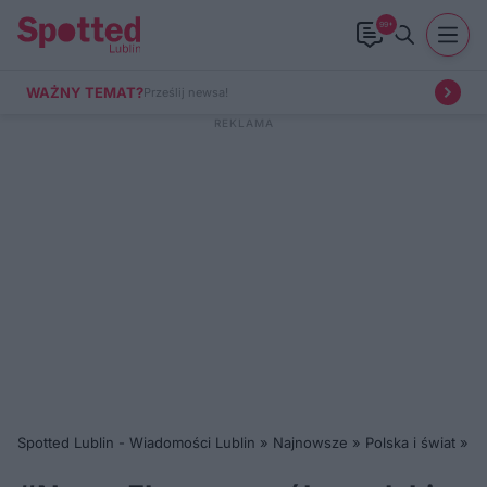
99+
WAŻNY TEMAT?
Prześlij newsa!
Spotted Lublin - Wiadomości Lublin
»
Najnowsze
»
Polska i świat
»
#N