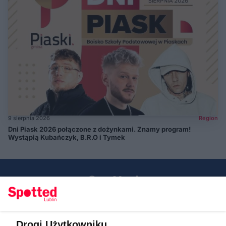
9 sierpnia 2026
Region
Dni Piask 2026 połączone z dożynkami. Znamy program!
Wystąpią Kubańczyk, B.R.O i Tymek
Drogi Użytkowniku,