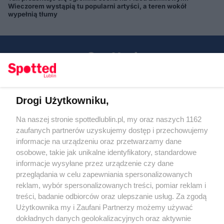
Wieczorem wystąpią tu popularni artyści, a teren wokół
wypełnią tłumy
Drogi Użytkowniku,
Kontakt
Na naszej stronie spottedlublin.pl, my oraz naszych 1162
Regulamin
Polityka prywatności
zaufanych partnerów uzyskujemy dostęp i przechowujemy
RODO
informacje na urządzeniu oraz przetwarzamy dane
Warunki korzystania z treści
osobowe, takie jak unikalne identyfikatory, standardowe
informacje wysyłane przez urządzenie czy dane
KATEGORIE
przeglądania w celu zapewniania spersonalizowanych
reklam, wybór spersonalizowanych treści, pomiar reklam i
OGŁOSZENIA
treści, badanie odbiorców oraz ulepszanie usług. Za zgodą
Użytkownika my i Zaufani Partnerzy możemy używać
dokładnych danych geolokalizacyjnych oraz aktywnie
WYDARZENIA