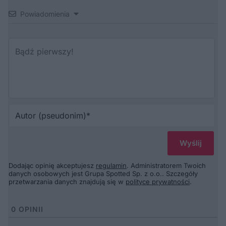
Powiadomienia
Au
(p
Dodając opinię akceptujesz
regulamin
. Administratorem Twoich
danych osobowych jest Grupa Spotted Sp. z o.o.. Szczegóły
przetwarzania danych znajdują się w
polityce prywatności
.
0
OPINII