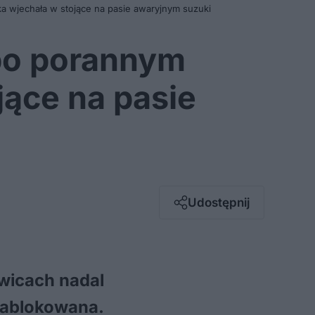
 wjechała w stojące na pasie awaryjnym suzuki
 po porannym
ące na pasie
Facebook
Twitter / X
E-mail
Udostępnij
Messenger
Whatsapp
Kopiuj link
wicach nadal
 zablokowana.