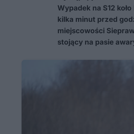
Wypadek na S12 koło 
kilka minut przed go
miejscowości Siepra
stojący na pasie aw