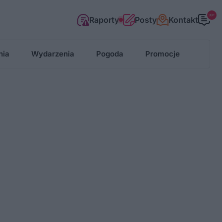
99+
Raporty
Posty
Kontakt
nia
Wydarzenia
Pogoda
Promocje