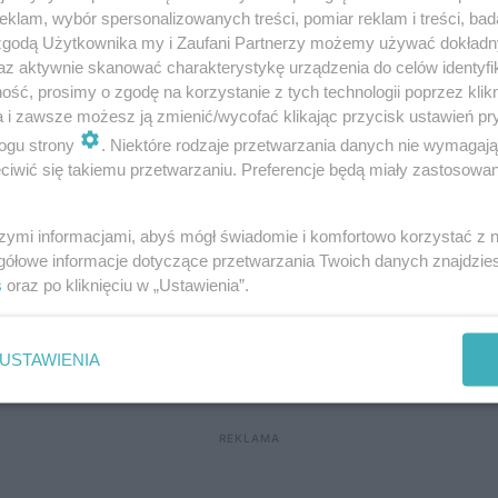
klam, wybór spersonalizowanych treści, pomiar reklam i treści, bad
 zgodą Użytkownika my i Zaufani Partnerzy możemy używać dokład
 że kierujący samochodem ciężarowym marki M
az aktywnie skanować charakterystykę urządzenia do celów identyfi
na pasie awaryjnym. Jak nam przekazano, 69-l
ść, prosimy o zgodę na korzystanie z tych technologii poprzez klikn
a i zawsze możesz ją zmienić/wycofać klikając przycisk ustawień pr
ogu strony
. Niektóre rodzaje przetwarzania danych nie wymagaj
iwić się takiemu przetwarzaniu. Preferencje będą miały zastosowania
kodowana. To 69-latka z suzuki, której stan le
na do szpitala. Kobieta podróżowała sama. Wi
szymi informacjami, abyś mógł świadomie i komfortowo korzystać z
gółowe informacje dotyczące przetwarzania Twoich danych znajdzi
okładne okoliczności tego zdarzenia.
s
oraz po kliknięciu w „Ustawienia”.
w kierunku Warszawy jest zablokowana. Polic
USTAWIENIA
ajową nr 12. Trasa może być zablokowana do god