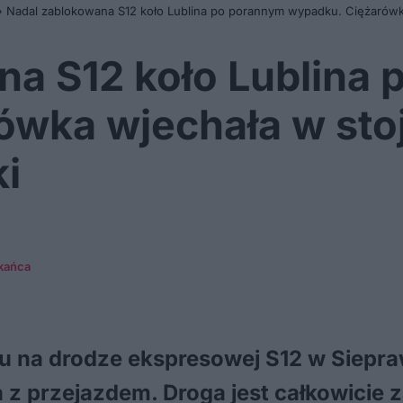
»
Nadal zablokowana S12 koło Lublina po porannym wypadku. Ciężarówka
na S12 koło Lublina
wka wjechała w stoj
i
kańca
 na drodze ekspresowej S12 w Siepra
 z przejazdem. Droga jest całkowicie