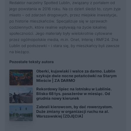
Redaktor naczelny Spotted Lublin, związany z portalem od
jego powstania w 2016 roku. Na co dzień śledzi to, czym żyje
miasto – od zdarzeń drogowych, przez miejskie inwestycje,
po historie mieszkańców. Specjalizuje się w sprawach
codziennych, które realnie wpływają na życie lokalnej
społeczności. Jego materiały były wielokrotnie cytowane
przez ogólnopolskie media, m.in. Onet, Interię i RMF24. Zna
Lublin od podszewki – i stara się, by mieszkańcy byli zawsze
na bieżąco.
Pozostałe teksty autora
Oberki, kujawiaki i walce za darmo. Lublin
szykuje dwie nocne potańcówki na Starym
Mieście | ZA DARMO
Rekordowy lipiec na lotnisku w Lublinie.
Blisko 68 tys. pasażerów w miesiąc. Od
grudnia nowy kierunek
Zabrali kierowcom, by dać rowerzystom.
Duże zmiany w organizacji ruchu na al.
Warszawskiej [ZDJĘCIA]