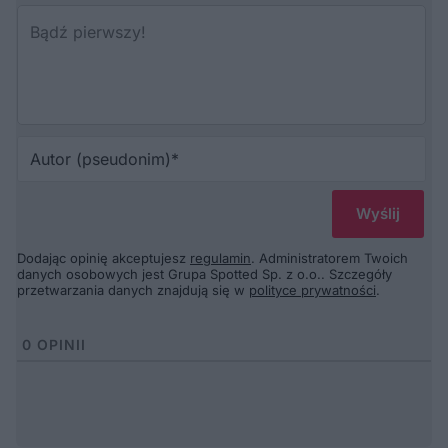
Au
(p
Dodając opinię akceptujesz
regulamin
. Administratorem Twoich
danych osobowych jest Grupa Spotted Sp. z o.o.. Szczegóły
przetwarzania danych znajdują się w
polityce prywatności
.
0
OPINII