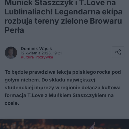
Muniek Staszczyk i T.Love na
Lublinaliach! Legendarna ekipa
rozbuja tereny zielone Browaru
Perła
Facebook
Twitter / X
Dominik
Wąsik
E-mail
12 kwietnia 2026, 19:21
Messenger
Kultura i rozrywka
Whatsapp
Kopiuj link
To będzie prawdziwa lekcja polskiego rocka pod
gołym niebem. Do składu największej
studenckiej imprezy w regionie dołącza kultowa
formacja T.Love z Muńkiem Staszczykiem na
czele.