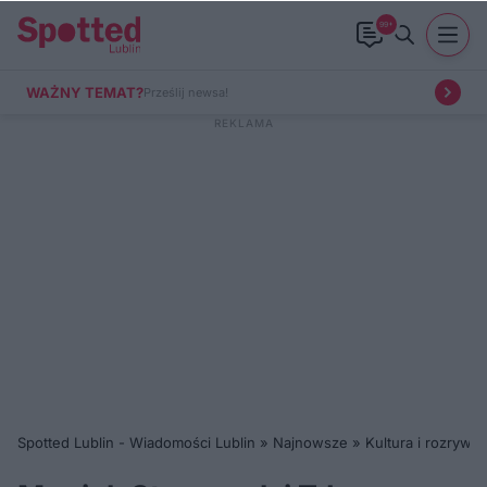
99+
WAŻNY TEMAT?
Prześlij newsa!
Spotted Lublin - Wiadomości Lublin
»
Najnowsze
»
Kultura i rozrywka