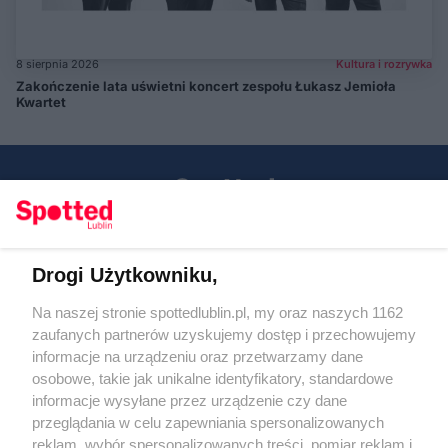
8 sierpnia 2026
Kultura i rozrywka
Zakończenie lata uświetni koncert zespołu Łukasz Jemioła
Kwartet
Drogi Użytkowniku,
Kontakt
Na naszej stronie spottedlublin.pl, my oraz naszych 1162
Regulamin
Polityka prywatności
zaufanych partnerów uzyskujemy dostęp i przechowujemy
RODO
informacje na urządzeniu oraz przetwarzamy dane
Warunki korzystania z treści
osobowe, takie jak unikalne identyfikatory, standardowe
informacje wysyłane przez urządzenie czy dane
KATEGORIE
przeglądania w celu zapewniania spersonalizowanych
reklam, wybór spersonalizowanych treści, pomiar reklam i