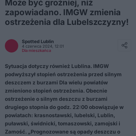
Może być groźniej, niż
zapowiadano. IMGW zmienia
ostrzeżenia dla Lubelszczyzny!
Facebook
Twitter / X
Spotted
Lublin
E-mail
4 czerwca 2024, 12:01
Messenger
Dla mieszkańca
Whatsapp
Kopiuj link
Sytuacja dotyczy również Lublina. IMGW
podwyższył stopień ostrzeżenia przed silnym
deszczem z burzami Dla wielu powiatów
zmieniono stopień ostrzeżenia. Obecnie
ostrzeżenie o silnym deszczu z burzami
drugiego stopnia do godz. 22:00 obowiązuje w
powiatach: krasnostawski, lubelski, Lublin,
puławski, świdnicki, tomaszowski, zamojski i
Zamość. „Prognozowane są opady deszczu o