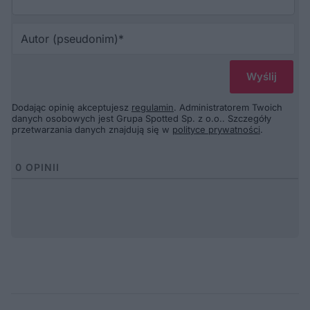
Au
(p
Dodając opinię akceptujesz
regulamin
. Administratorem Twoich
danych osobowych jest Grupa Spotted Sp. z o.o.. Szczegóły
przetwarzania danych znajdują się w
polityce prywatności
.
0
OPINII