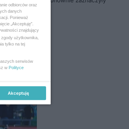
. Później Rumunki ponownie zaznaczyły
anie odbiorców oraz
nych danych
kacji. Ponieważ
ięcie „Akceptuję”.
ywatności znajdujący
ą zgody użytkownika,
 tylko na tej
 naszych serwisów
esz w
Polityce
Akceptuję