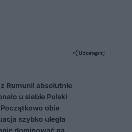
u
Facebook
Twitter / X
E-mail
Udostępnij
Messenger
Whatsapp
Kopiuj link
 z Rumunii absolutnie
nało u siebie Polski
 Początkowo obie
uacja szybko uległa
wanie dominować na