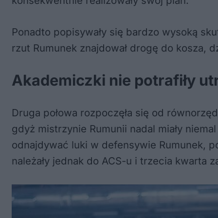
konsekwentnie realizowały swój plan.
Ponadto popisywały się bardzo wysoką sku
rzut Rumunek znajdował drogę do kosza, d
Akademiczki nie potrafiły u
Druga połowa rozpoczęła się od równorzędn
gdyż mistrzynie Rumunii nadal miały niema
odnajdywać luki w defensywie Rumunek, pod
należały jednak do ACS-u i trzecia kwarta 