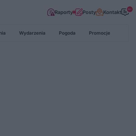
99+
Raporty
Posty
Kontakt
nia
Wydarzenia
Pogoda
Promocje