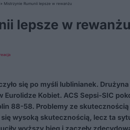
»
Mistrzynie Rumunii lepsze w rewanżu
nii lepsze w rewanż
kreacja
czyło się po myśli lublinianek. Drużyna
 Eurolidze Kobiet. ACS Sepsi-SIC poko
in 88-58. Problemy ze skutecznością
się wysoką skutecznością, lecz ta syt
uciły wyższy bieg i zaczęły zdecydo