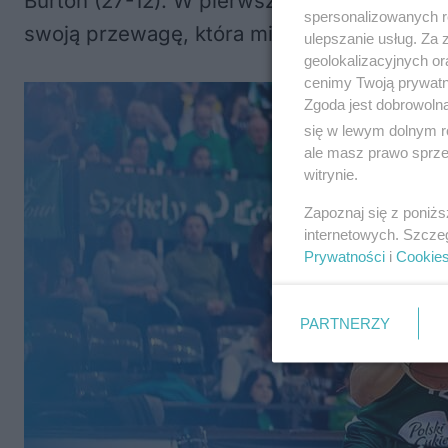
Burton (27-12). W pierwszej połowie Amery
spersonalizowanych re
swoją przewagę, która miała odzwierciedlen
ulepszanie usług. Za
geolokalizacyjnych or
cenimy Twoją prywatno
Zgoda jest dobrowoln
się w lewym dolnym r
ale masz prawo sprzec
witrynie.
Zapoznaj się z poniż
internetowych. Szcze
Prywatności
i
Cookie
PARTNERZY