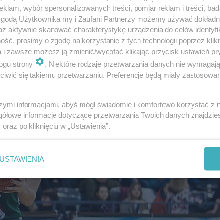
kanka zdobyła 7 oczek i zanotowała 4 zbiórki
klam, wybór spersonalizowanych treści, pomiar reklam i treści, bad
ie także na tablicy wyników (36-18).
 zgodą Użytkownika my i Zaufani Partnerzy możemy używać dokład
az aktywnie skanować charakterystykę urządzenia do celów identyfi
ść, prosimy o zgodę na korzystanie z tych technologii poprzez klikn
a i zawsze możesz ją zmienić/wycofać klikając przycisk ustawień pr
ogu strony
. Niektóre rodzaje przetwarzania danych nie wymagaj
iwić się takiemu przetwarzaniu. Preferencje będą miały zastosowania
szymi informacjami, abyś mógł świadomie i komfortowo korzystać z
gółowe informacje dotyczące przetwarzania Twoich danych znajdzi
s
oraz po kliknięciu w „Ustawienia”.
USTAWIENIA