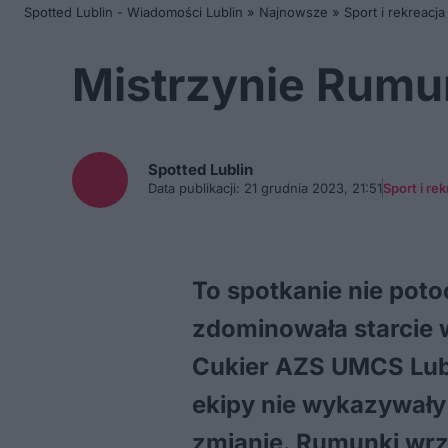
Spotted Lublin - Wiadomości Lublin
»
Najnowsze
»
Sport i rekreacja
Mistrzynie Rumu
Spotted
Lublin
Data publikacji:
21 grudnia 2023, 21:51
Sport i re
To spotkanie nie poto
zdominowała starcie w
Cukier AZS UMCS Lubl
ekipy nie wykazywały 
zmianie. Rumunki wrz