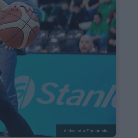
Aleksandra Zięmborska