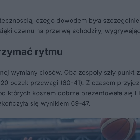
tecznością, czego dowodem była szczególnie
zięki czemu na przerwę schodziły, wygrywają
trzymać rytmu
ej wymiany ciosów. Oba zespoły szły punkt z
l 20 oczek przewagi (60-41). Z czasem przyje
 których koszem dobrze prezentowała się Eli
zakończyła się wynikiem 69-47.