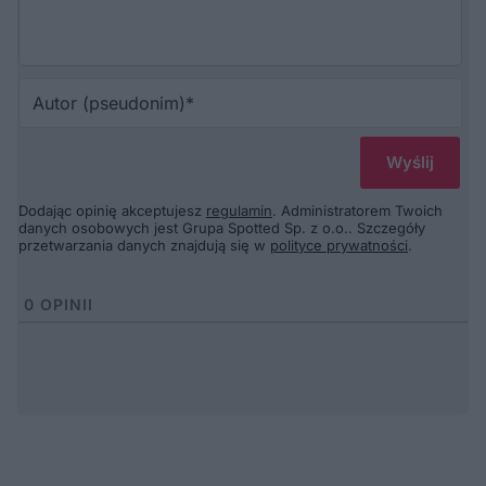
Au
(p
Dodając opinię akceptujesz
regulamin
. Administratorem Twoich
danych osobowych jest Grupa Spotted Sp. z o.o.. Szczegóły
przetwarzania danych znajdują się w
polityce prywatności
.
0
OPINII