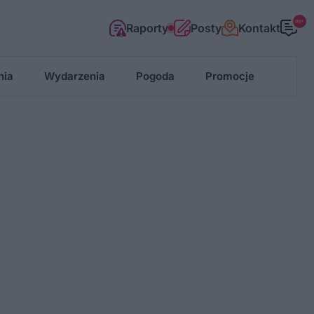
99+
Raporty
Posty
Kontakt
nia
Wydarzenia
Pogoda
Promocje