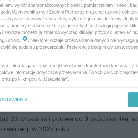
klam, wybór spersonalizowanych treści, pomiar reklam i treści, bad
 zgodą Użytkownika my i Zaufani Partnerzy możemy używać dokład
az aktywnie skanować charakterystykę urządzenia do celów identyfi
ść, prosimy o zgodę na korzystanie z tych technologii poprzez klikn
ciał skoczyć. 42-latek miał ponad 2,5 promila alkoholu
a i zawsze możesz ją zmienić/wycofać klikając przycisk ustawień pr
zyła w tył hyundaia. Kobieta trafiła do szpitala | ZDJĘC
ogu strony
. Niektóre rodzaje przetwarzania danych nie wymagaj
iwić się takiemu przetwarzaniu. Preferencje będą miały zastosowania
szymi informacjami, abyś mógł świadomie i komfortowo korzystać z
ystkim zaangażowanym za współtworzenie rozw
gółowe informacje dotyczące przetwarzania Twoich danych znajdzi
ko 20 milionów złotych z miejskiej kasy, a ka
s
oraz po kliknięciu w „Ustawienia”.
ęcy złotych na kulturę. Co ważne, autorzy od
nego odwołania do 2 lipca włącznie.
USTAWIENIA
już 23 września i potrwa do 9 października, 
 realizacji w 2027 roku.