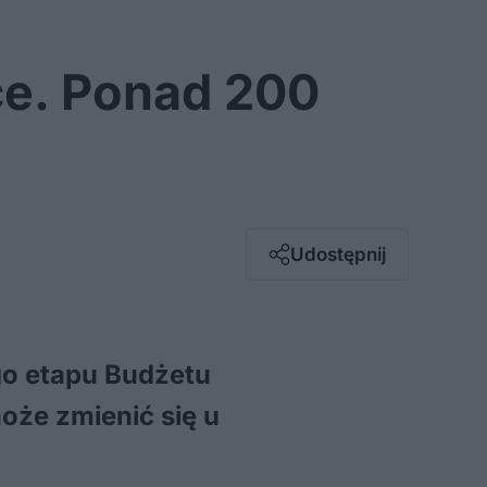
ce. Ponad 200
Facebook
Twitter / X
E-mail
Udostępnij
Messenger
Whatsapp
Kopiuj link
go etapu Budżetu
oże zmienić się u